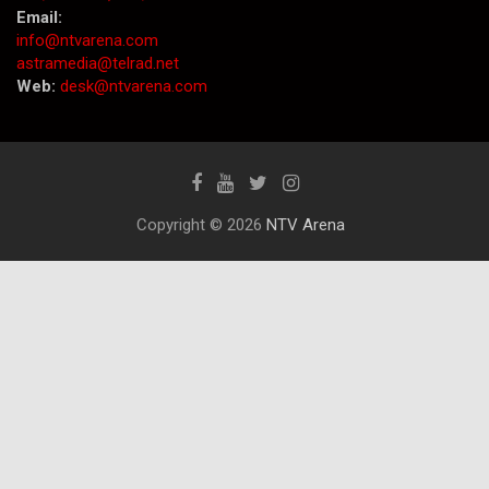
Email:
info@ntvarena.com
astramedia@telrad.net
Web:
desk@ntvarena.com
Copyright © 2026
NTV Arena