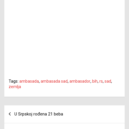
Tags:
ambasada
,
ambasada sad
,
ambasador
,
bih
,
rs
,
sad
,
zemlja
Navigacija
U Srpskoj rođena 21 beba
članaka