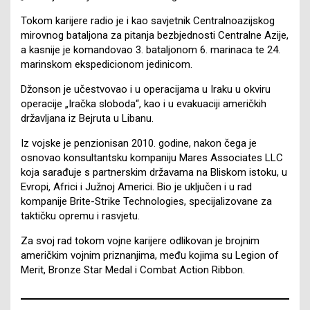
Tokom karijere radio je i kao savjetnik Centralnoazijskog
mirovnog bataljona za pitanja bezbjednosti Centralne Azije,
a kasnije je komandovao 3. bataljonom 6. marinaca te 24.
marinskom ekspedicionom jedinicom.
Džonson je učestvovao i u operacijama u Iraku u okviru
operacije „Iračka sloboda“, kao i u evakuaciji američkih
državljana iz Bejruta u Libanu.
Iz vojske je penzionisan 2010. godine, nakon čega je
osnovao konsultantsku kompaniju Mares Associates LLC
koja sarađuje s partnerskim državama na Bliskom istoku, u
Evropi, Africi i Južnoj Americi. Bio je uključen i u rad
kompanije Brite-Strike Technologies, specijalizovane za
taktičku opremu i rasvjetu.
Za svoj rad tokom vojne karijere odlikovan je brojnim
američkim vojnim priznanjima, među kojima su Legion of
Merit, Bronze Star Medal i Combat Action Ribbon.