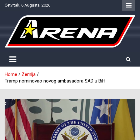
Skip
Četvrtak, 6 Augusta, 2026
to
content
Provjereno. Tačno. Objektivno.
NTV Arena
Home
Zemlja
Tramp nominovao novog ambasadora SAD u BiH