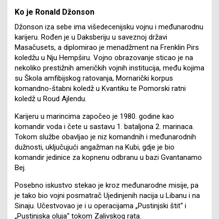
Ko je Ronald Džonson
Džonson iza sebe ima višedecenijsku vojnu i međunarodnu
karijeru. Rođen je u Daksberiju u saveznoj državi
Masačusets, a diplomirao je menadžment na Frenklin Pirs
koledžu u Nju Hempširu. Vojno obrazovanje sticao je na
nekoliko prestižnih američkih vojnih institucija, među kojima
su Škola amfibijskog ratovanja, Mornarički korpus
komandno-štabni koledž u Kvantiku te Pomorski ratni
koledž u Roud Ajlendu.
Karijeru u marincima započeo je 1980. godine kao
komandir voda i čete u sastavu 1. bataljona 2. marinaca.
Tokom službe obavljao je niz komandnih i međunarodnih
dužnosti, uključujući angažman na Kubi, gdje je bio
komandir jedinice za kopnenu odbranu u bazi Gvantanamo
Bej.
Posebno iskustvo stekao je kroz međunarodne misije, pa
je tako bio vojni posmatrač Ujedinjenih nacija u Libanu i na
Sinaju. Učestvovao je i u operacijama „Pustinjski štit“ i
„Pustinjska oluja“ tokom Zalivskog rata.