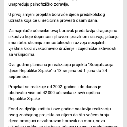
unapređuju psihofizičko zdravlje.
U prvoj smjeni projekta boraviće djeca predškolskog
uzrasta koja će u Bečićima provesti osam dana.
Za najmlađe učesnike ovaj boravak predstavlja dragocjeno
iskustvo koje doprinosi njihovom pravilnom razvoju, jačanju
imuniteta, sticanju samostalnosti i razvoju socijalnih
vještina kroz svakodnevno druženje i zajedničke aktivnosti
sa vršnjacima.
Ove godine planirana je realizacija projekta “Socijalizacija
djece Republike Srpske” u 13 smjena od 1. juna do 24.
septembra.
Projekat se realizuje od 2002. godine i do danas je
obuhvatio više od 42.000 učesnika iz svih opština
Republike Srpske.
Fond za dječiju zaštitu i ove godine nastavlja realizaciju
ovog značajnog projekta sa ciljem da što većem broju
djece omogući nezaboravan boravak na moru, nova
iskustva i priliku za druženje, učenje i razvoj u podsticajnom