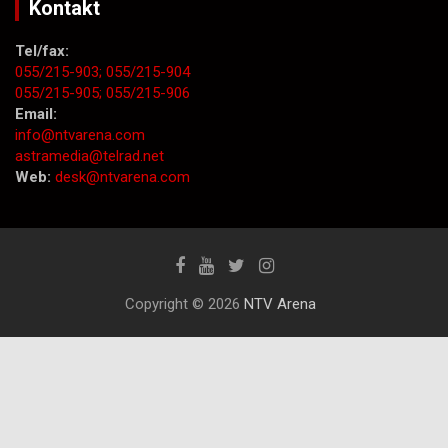
Kontakt
Tel/fax:
055/215-903;
055/215-904
055/215-905;
055/215-906
Email:
info@ntvarena.com
astramedia@telrad.net
Web:
desk@ntvarena.com
Copyright © 2026
NTV Arena