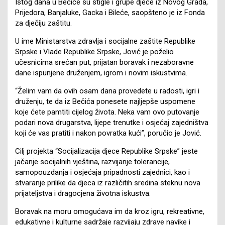
Istog dana u Bečiće su stigle i grupe djece iz Novog Grada,
Prijedora, Banjaluke, Gacka i Bileće, saopšteno je iz Fonda
za dječiju zaštitu.
U ime Ministarstva zdravlja i socijalne zaštite Republike
Srpske i Vlade Republike Srpske, Jović je poželio
učesnicima srećan put, prijatan boravak i nezaboravne
dane ispunjene druženjem, igrom i novim iskustvima.
“Želim vam da ovih osam dana provedete u radosti, igri i
druženju, te da iz Bečića ponesete najljepše uspomene
koje ćete pamtiti cijelog života. Neka vam ovo putovanje
podari nova drugarstva, lijepe trenutke i osjećaj zajedništva
koji će vas pratiti i nakon povratka kući”, poručio je Jović.
Cilj projekta “Socijalizacija djece Republike Srpske” jeste
jačanje socijalnih vještina, razvijanje tolerancije,
samopouzdanja i osjećaja pripadnosti zajednici, kao i
stvaranje prilike da djeca iz različitih sredina steknu nova
prijateljstva i dragocjena životna iskustva.
Boravak na moru omogućava im da kroz igru, rekreativne,
edukativne i kulturne sadržaje razvijaju zdrave navike i