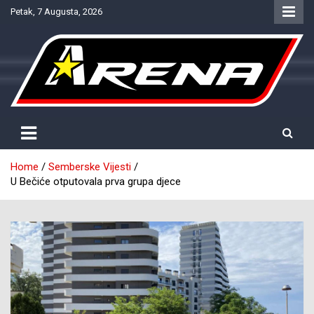
Skip
Petak, 7 Augusta, 2026
to
content
Provjereno. Tačno. Objektivno.
NTV Arena
Home
Semberske Vijesti
U Bečiće otputovala prva grupa djece