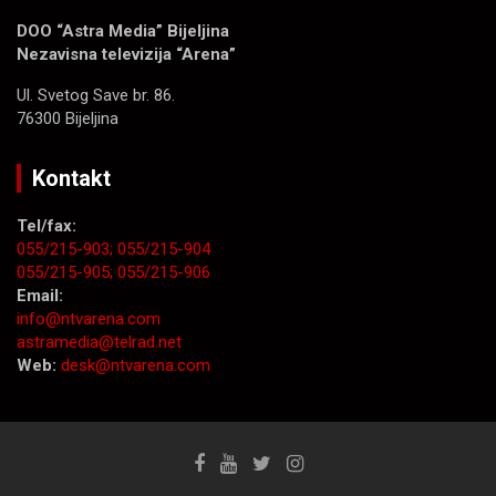
DOO “Astra Media” Bijeljina
Nezavisna televizija “Arena”
Ul. Svetog Save br. 86.
76300 Bijeljina
Kontakt
Tel/fax:
055/215-903;
055/215-904
055/215-905;
055/215-906
Email:
info@ntvarena.com
astramedia@telrad.net
Web:
desk@ntvarena.com