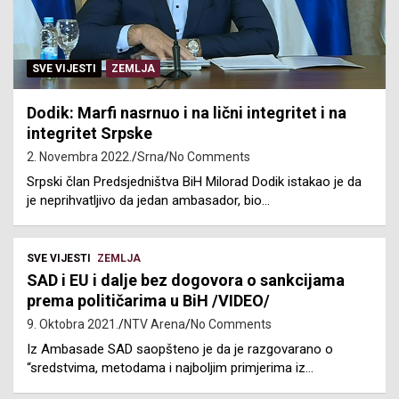
SVE VIJESTI
ZEMLJA
Dodik: Marfi nasrnuo i na lični integritet i na
integritet Srpske
2. Novembra 2022.
Srna
No Comments
Srpski član Predsjedništva BiH Milorad Dodik istakao je da
je neprihvatljivo da jedan ambasador, bio…
SVE VIJESTI
ZEMLJA
SAD i EU i dalje bez dogovora o sankcijama
prema političarima u BiH /VIDEO/
9. Oktobra 2021.
NTV Arena
No Comments
Iz Ambasade SAD saopšteno je da je razgovarano o
“sredstvima, metodama i najboljim primjerima iz…