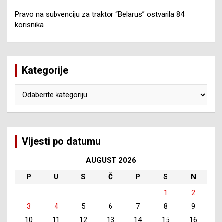
Pravo na subvenciju za traktor “Belarus” ostvarila 84
korisnika
Kategorije
Kategorije
Vijesti po datumu
AUGUST 2026
P
U
S
Č
P
S
N
1
2
3
4
5
6
7
8
9
10
11
12
13
14
15
16