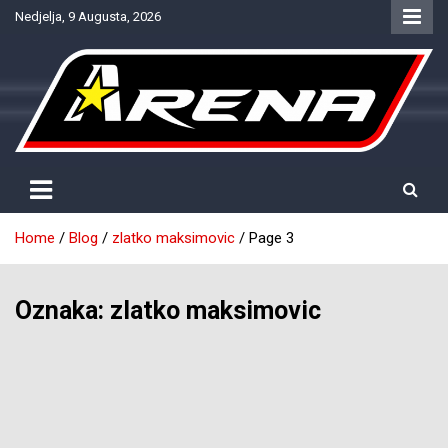
Skip
Nedjelja, 9 Augusta, 2026
to
content
Provjereno. Tačno. Objektivno.
NTV Arena
Home
Blog
zlatko maksimovic
Page 3
Oznaka:
zlatko maksimovic