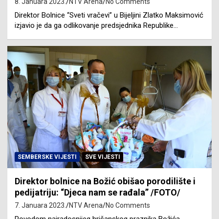
8. Januara 2023.
NTV Arena
No Comments
Direktor Bolnice “Sveti vračevi” u Bijeljini Zlatko Maksimović
izjavio je da ga odlikovanje predsjednika Republike…
SEMBERSKE VIJESTI
SVE VIJESTI
Direktor bolnice na Božić obišao porodilište i
pedijatriju: “Djeca nam se rađala” /FOTO/
7. Januara 2023.
NTV Arena
No Comments