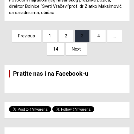
Povodom najradosnijeg hrišanskog praznika Božića,
direktor Bolnice “Sveti Vračevi”prof. dr Zlatko Maksimović
sa saradnicima, obišao…
Posts
Previous
1
2
3
4
…
pagination
14
Next
Pratite nas i na Facebook-u