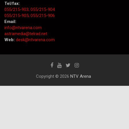
Tel/fax:
055/215-903;
055/215-904
055/215-905;
055/215-906
Email:
info@ntvarena.com
astramedia@telrad.net
Web:
desk@ntvarena.com
Copyright © 2026
NTV Arena