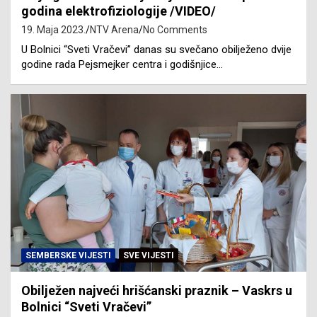
godina elektrofiziologije /VIDEO/
19. Maja 2023.
NTV Arena
No Comments
U Bolnici “Sveti Vračevi” danas su svečano obilježeno dvije
godine rada Pejsmejker centra i godišnjice…
SEMBERSKE VIJESTI
SVE VIJESTI
Obilježen najveći hrišćanski praznik – Vaskrs u
Bolnici “Sveti Vračevi”