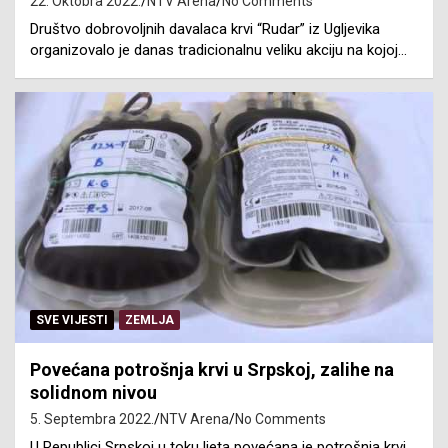
22. Oktobra 2022.
NTV Arena
No Comments
Društvo dobrovoljnih davalaca krvi “Rudar” iz Ugljevika
organizovalo je danas tradicionalnu veliku akciju na kojoj…
SVE VIJESTI
ZEMLJA
Povećana potrošnja krvi u Srpskoj, zalihe na
solidnom nivou
5. Septembra 2022.
NTV Arena
No Comments
U Republici Srpskoj u toku ljeta povećana je potrošnja krvi,