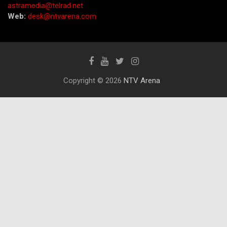
astramedia@telrad.net
Web:
desk@ntvarena.com
Copyright © 2026
NTV Arena