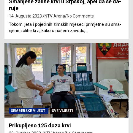
Sma­nje­ne za­li­he krvi u Srpskoj, apel da se da­
ru­je
14. Augusta 2023.
NTV Arena
No Comments
To­kom lje­ta i po­je­di­nih zim­skih mje­se­ci pri­mje­tne su sma­
nje­ne za­li­he krvi, ka­ko u na­šem za­vo­du,…
SEMBERSKE VIJESTI
SVE VIJESTI
Prikupljeno 125 doza krvi