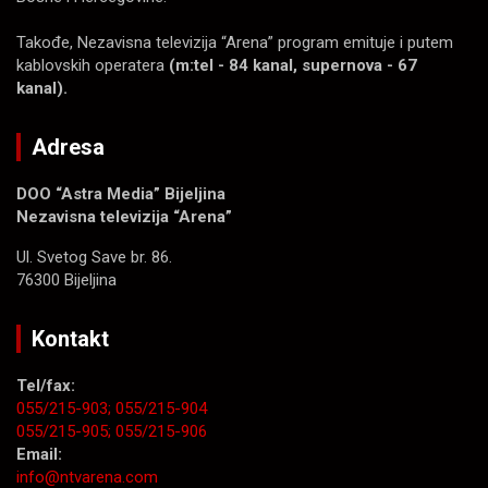
Takođe, Nezavisna televizija “Arena” program emituje i putem
kablovskih operatera
(m:tel - 84 kanal, supernova - 67
kanal).
Adresa
DOO “Astra Media” Bijeljina
Nezavisna televizija “Arena”
Ul. Svetog Save br. 86.
76300 Bijeljina
Kontakt
Tel/fax:
055/215-903;
055/215-904
055/215-905;
055/215-906
Email:
info@ntvarena.com