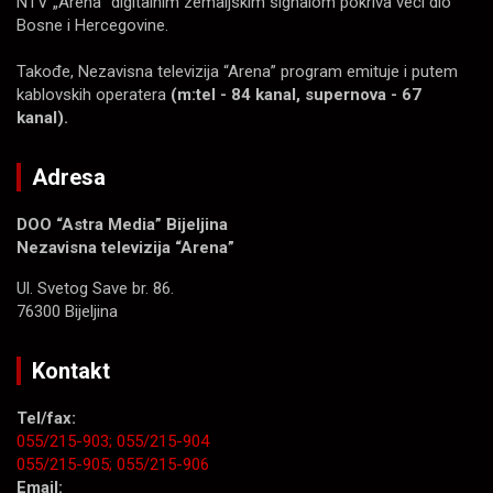
NTV „Arena“ digitalnim zemaljskim signalom pokriva veći dio
Bosne i Hercegovine.
Takođe, Nezavisna televizija “Arena” program emituje i putem
kablovskih operatera
(m:tel - 84 kanal, supernova - 67
kanal).
Adresa
DOO “Astra Media” Bijeljina
Nezavisna televizija “Arena”
Ul. Svetog Save br. 86.
76300 Bijeljina
Kontakt
Tel/fax:
055/215-903;
055/215-904
055/215-905;
055/215-906
Email: