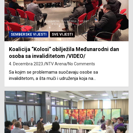
SEMBERSKE VIJESTI
SVE VIJESTI
Koalicija “Kolosi” obilježila Međunarodni dan
osoba sa invaliditetom /VIDEO/
4. Decembra 2023.
NTV Arena
No Comments
Sa kojim se problemama suočavaju osobe sa
invaliditetom, a šta muči i udruženja koja na…