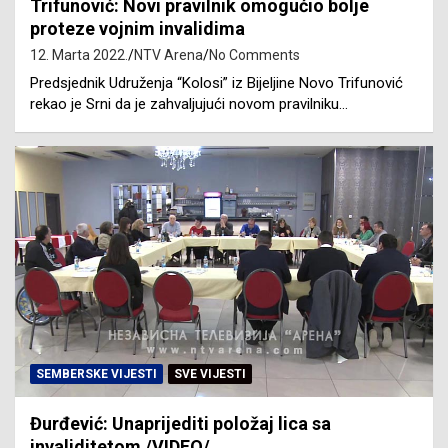
Trifunović: Novi pravilnik omogućio bolje
proteze vojnim invalidima
12. Marta 2022.
NTV Arena
No Comments
Predsjednik Udruženja “Kolosi” iz Bijeljine Novo Trifunović
rekao je Srni da je zahvaljujući novom pravilniku…
SEMBERSKE VIJESTI
SVE VIJESTI
Đurđević: Unaprijediti položaj lica sa
invaliditetom /VIDEO/