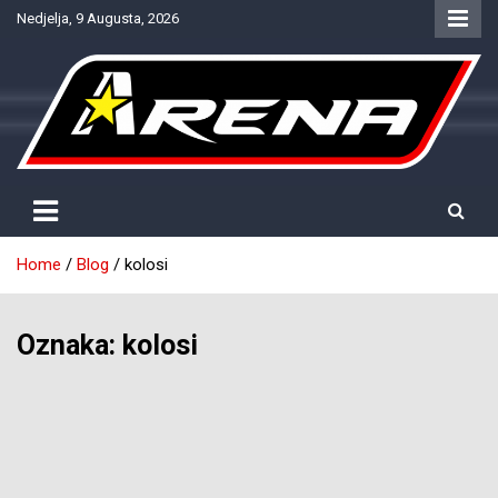
Skip
Nedjelja, 9 Augusta, 2026
to
content
Provjereno. Tačno. Objektivno.
NTV Arena
Home
Blog
kolosi
Oznaka:
kolosi