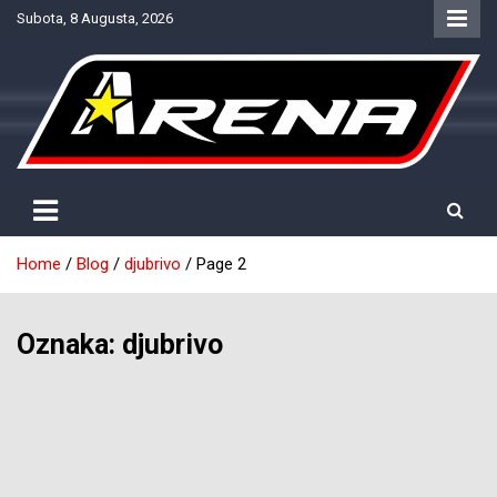
Skip
Subota, 8 Augusta, 2026
to
content
Provjereno. Tačno. Objektivno.
NTV Arena
Home
Blog
djubrivo
Page 2
Oznaka:
djubrivo