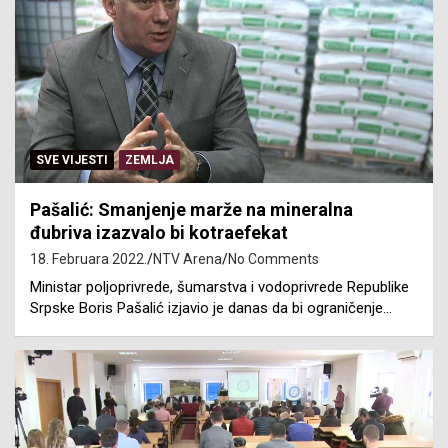
SVE VIJESTI
ZEMLJA
Pašalić: Smanjenje marže na mineralna
đubriva izazvalo bi kotraefekat
18. Februara 2022.
NTV Arena
No Comments
Ministar poljoprivrede, šumarstva i vodoprivrede Republike
Srpske Boris Pašalić izjavio je danas da bi ograničenje…