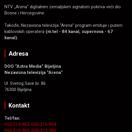
NTV „Arena“ digitalnim zemaljskim signalom pokriva veći dio
Bosne i Hercegovine.
Takođe, Nezavisna televizija “Arena” program emituje i putem
kablovskih operatera
(m:tel - 84 kanal, supernova - 67
kanal).
Adresa
DOO “Astra Media” Bijeljina
Nezavisna televizija “Arena”
Ul. Svetog Save br. 86.
76300 Bijeljina
Kontakt
Tel/fax:
055/215-903;
055/215-904
055/215-905;
055/215-906