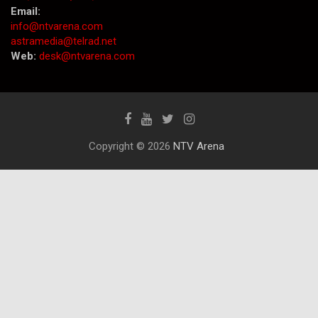
Email:
info@ntvarena.com
astramedia@telrad.net
Web:
desk@ntvarena.com
Copyright © 2026
NTV Arena