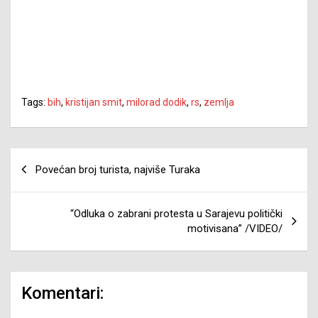
Tags:
bih
,
kristijan smit
,
milorad dodik
,
rs
,
zemlja
Navigacija
Povećan broj turista, najviše Turaka
članaka
“Odluka o zabrani protesta u Sarajevu politički
motivisana” /VIDEO/
Komentari: