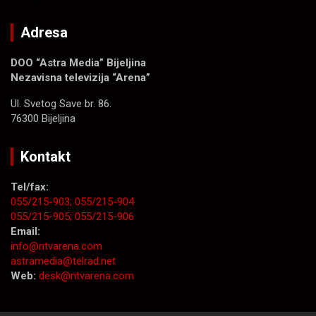
Adresa
DOO “Astra Media” Bijeljina
Nezavisna televizija “Arena”
Ul. Svetog Save br. 86.
76300 Bijeljina
Kontakt
Tel/fax:
055/215-903;
055/215-904
055/215-905;
055/215-906
Email:
info@ntvarena.com
astramedia@telrad.net
Web:
desk@ntvarena.com