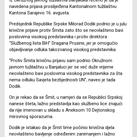
navedena prijava proslijeđena Kantonalnom tužilaštvu
Kantona Sarajevo 16. avgusta.
Predsjednik Republike Srpske Milorad Dodik podnio je u julu
krivične prijave protiv Šmita zato što se neovlašteno bavi
poslovima visokog predstavnika i protiv direktora
“Službenog lista BiH” Dragana Prusine, jer je omogućio
objavljivanje odluka takozvanog visokog predstavnika.
“Protiv Šmita krivičnu prijavu sam podnio Okružnom
javnom tužilaštvu u Banjaluci jer se već duže vrijeme
neovlašteno bavi poslovima visokog predstavnika za šta
nema odluku Savjeta bezbjednosti UN”, naveo je tada
Dodik.
On je rekao da se Šmit, u namjeri da se Republici Srpskoj
nanese šteta, lažno predstavlja kao službeno lice znajući
da nije imenovan u skladu s Aneksom 10 Dejtonskog
mirovnog sporazuma.
Dodik je istakao da je Šmit time počinio krivična djela
neovlašteno bavljenje određenim zanimanjem i lažno