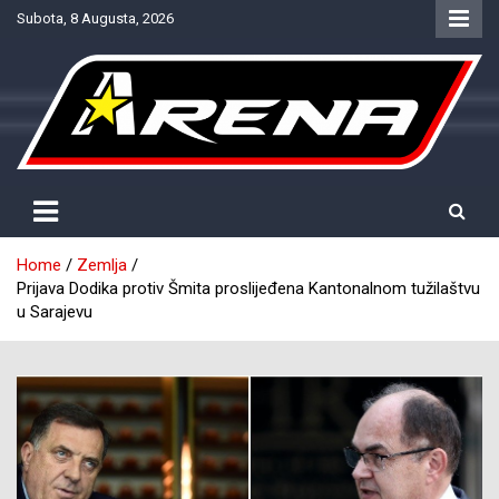
Skip
Subota, 8 Augusta, 2026
to
content
Provjereno. Tačno. Objektivno.
NTV Arena
Home
Zemlja
Prijava Dodika protiv Šmita proslijeđena Kantonalnom tužilaštvu
u Sarajevu