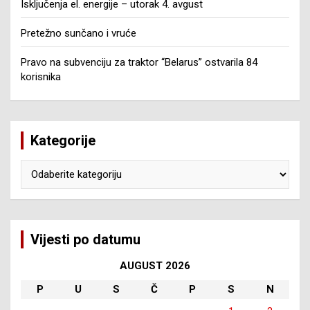
Isključenja el. energije – utorak 4. avgust
Pretežno sunčano i vruće
Pravo na subvenciju za traktor “Belarus” ostvarila 84
korisnika
Kategorije
Kategorije
Vijesti po datumu
AUGUST 2026
P
U
S
Č
P
S
N