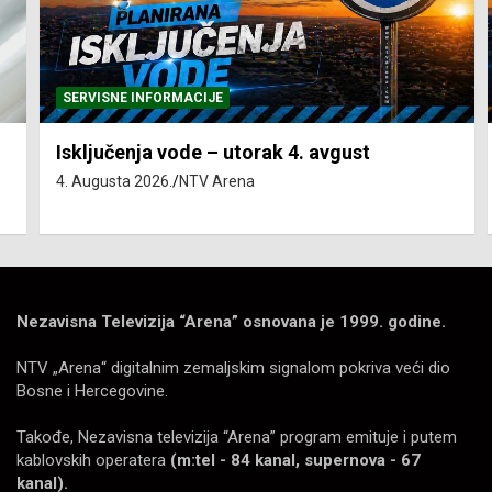
SERVISNE INFORMACIJE
Isključenja vode – utorak 4. avgust
4. Augusta 2026.
NTV Arena
Nezavisna Televizija “Arena” osnovana je 1999. godine.
NTV „Arena“ digitalnim zemaljskim signalom pokriva veći dio
Bosne i Hercegovine.
Takođe, Nezavisna televizija “Arena” program emituje i putem
kablovskih operatera
(m:tel - 84 kanal, supernova - 67
kanal).