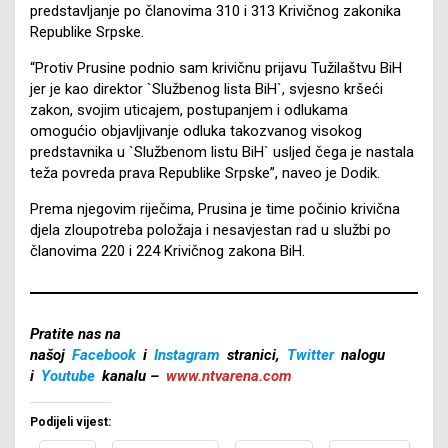
predstavljanje po članovima 310 i 313 Krivičnog zakonika
Republike Srpske.
“Protiv Prusine podnio sam krivičnu prijavu Tužilaštvu BiH
jer je kao direktor `Službenog lista BiH`, svjesno kršeći
zakon, svojim uticajem, postupanjem i odlukama
omogućio objavljivanje odluka takozvanog visokog
predstavnika u `Službenom listu BiH` usljed čega je nastala
teža povreda prava Republike Srpske”, naveo je Dodik.
Prema njegovim riječima, Prusina je time počinio krivična
djela zloupotreba položaja i nesavjestan rad u službi po
članovima 220 i 224 Krivičnog zakona BiH.
Pratite nas na
našoj
Facebook
i
Instagram
stranici,
Twitter
nalogu
i
Youtube
kanalu –
www.ntvarena.com
Podijeli vijest: