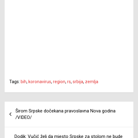
Tags:
bih
,
koronavirus
,
region
,
rs
,
srbija
,
zemlja
Navigacija
Širom Srpske dočekana pravoslavna Nova godina
članaka
/VIDEO/
Dodik: Vučić želi da mjesto Srpske za stolom ne bude