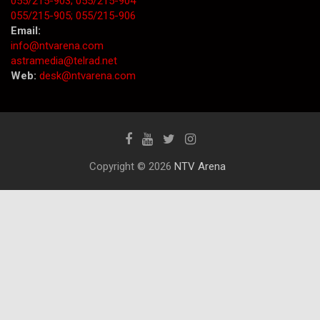
055/215-903;
055/215-904
055/215-905;
055/215-906
Email:
info@ntvarena.com
astramedia@telrad.net
Web:
desk@ntvarena.com
Copyright © 2026
NTV Arena