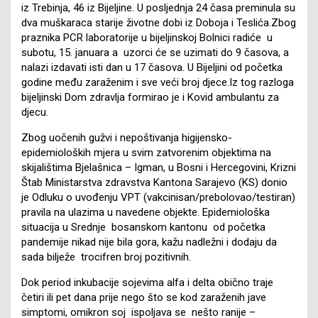
iz Trebinja, 46 iz Bijeljine. U posljednja 24 časa preminula su
dva muškaraca starije životne dobi iz Doboja i Teslića.Zbog
praznika PCR laboratorije u bijeljinskoj Bolnici radiće u
subotu, 15. januara a uzorci će se uzimati do 9 časova, a
nalazi izdavati isti dan u 17 časova. U Bijeljini od početka
godine među zaraženim i sve veći broj djece.Iz tog razloga
bijeljinski Dom zdravlja formirao je i Kovid ambulantu za
djecu.
Zbog uočenih gužvi i nepoštivanja higijensko-
epidemioloških mjera u svim zatvorenim objektima na
skijalištima Bjelašnica – Igman, u Bosni i Hercegovini, Krizni
Štab Ministarstva zdravstva Kantona Sarajevo (KS) donio
je Odluku o uvođenju VPT (vakcinisan/prebolovao/testiran)
pravila na ulazima u navedene objekte. Epidemiološka
situacija u Srednje bosanskom kantonu od početka
pandemije nikad nije bila gora, kažu nadležni i dodaju da
sada bilježe trocifren broj pozitivnih.
Dok period inkubacije sojevima alfa i delta obično traje
četiri ili pet dana prije nego što se kod zaraženih jave
simptomi, omikron soj ispoljava se nešto ranije –