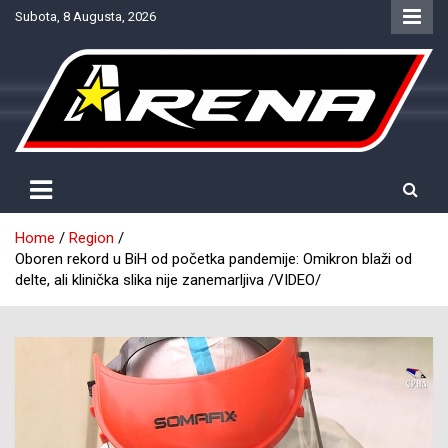
Skip
Subota, 8 Augusta, 2026
to
content
Provjereno. Tačno. Objektivno.
NTV Arena
Home
Region
Oboren rekord u BiH od početka pandemije: Omikron blaži od
delte, ali klinička slika nije zanemarljiva /VIDEO/