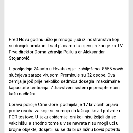
Pred Novu godinu ušlo je mnogo ljudi iz inostranstva koji
su donijeli omikron. I sad plaćamo tu cijenu, rekao je za TV
Prva direktor Doma zdravlja Palilula dr Aleksandar
Stojanović.
U posljednja 24 sata u Hrvatskoj je zabilježeno 8555 novih
slučajeva zaraze virusom. Preminule su 32 osobe. Ova
zemlja je još prije nekoliko sedmica dosegla maksimalne
kapacitete testiranja. Zdravstveni sistem je preopterećen,
kažu nadležni.
Uprava policije Crne Gore podnijela je 17 krivičnih prijava
protiv osoba za koje se sumnja da lažiraju kovid potvrde i
PCR testove. U jeku epidemije, oni koji nisu željeli da se
vakcinišu, a shodno tome u vise navrata nisu mogli ući u
brojne objekte, dosjetili su se da bi uz lažnu kovid potvrdu