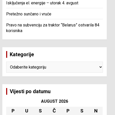
Isključenja el. energije – utorak 4. avgust
Pretežno sunčano i vruće
Pravo na subvenciju za traktor “Belarus” ostvarila 84
korisnika
Kategorije
Kategorije
Vijesti po datumu
AUGUST 2026
P
U
S
Č
P
S
N