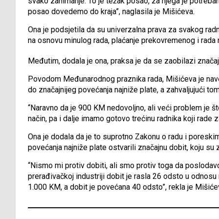
svako zanimanje. To je težak posao, za njega je potreban
posao dovedemo do kraja”, naglasila je Mišićeva.
Ona je podsjetila da su univerzalna prava za svakog radn
na osnovu minulog rada, plaćanje prekovremenog i rada 
Međutim, dodala je ona, praksa je da se zaobilazi značaja
Povodom Međunarodnog praznika rada, Mišićeva je navela 
do značajnijeg povećanja najniže plate, a zahvaljujući to
“Naravno da je 900 KM nedovoljno, ali veći problem je što 
način, pa i dalje imamo gotovo trećinu radnika koji rade za
Ona je dodala da je to suprotno Zakonu o radu i poreskim
povećanja najniže plate ostvarili značajnu dobit, koju su za
“Nismo mi protiv dobiti, ali smo protiv toga da poslodavc
prerađivačkoj industriji dobit je rasla 26 odsto u odnosu
1.000 KM, a dobit je povećana 40 odsto”, rekla je Mišiće