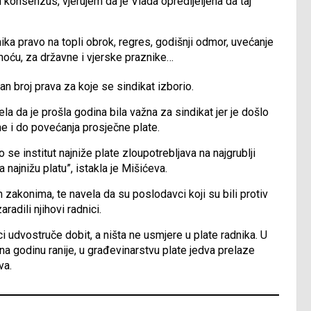
 konsenzus, vjerujem da je Vlada opredijeljena da taj
ika pravo na topli obrok, regres, godišnji odmor, uvećanje
noću, za državne i vjerske praznike…
n broj prava za koje se sindikat izborio.
da je prošla godina bila važna za sindikat jer je došlo
me i do povećanja prosječne plate.
se institut najniže plate zloupotrebljava na najgrublji
 najnižu platu”, istakla je Mišićeva.
 zakonima, te navela da su poslodavci koji su bili protiv
radili njihovi radnici.
i udvostruče dobit, a ništa ne usmjere u plate radnika. U
 na godinu ranije, u građevinarstvu plate jedva prelaze
va.