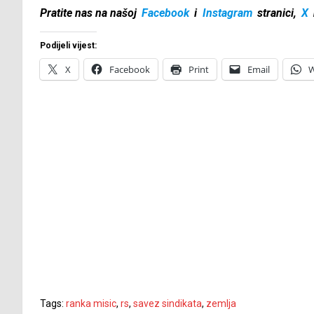
Pratite nas na našoj
Facebook
i
Instagram
stranici,
X
Podijeli vijest:
X
Facebook
Print
Email
W
Tags:
ranka misic
,
rs
,
savez sindikata
,
zemlja