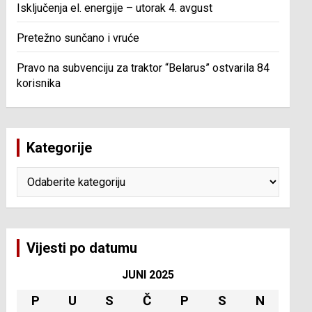
Isključenja el. energije – utorak 4. avgust
Pretežno sunčano i vruće
Pravo na subvenciju za traktor “Belarus” ostvarila 84
korisnika
Kategorije
Kategorije
Vijesti po datumu
JUNI 2025
P
U
S
Č
P
S
N