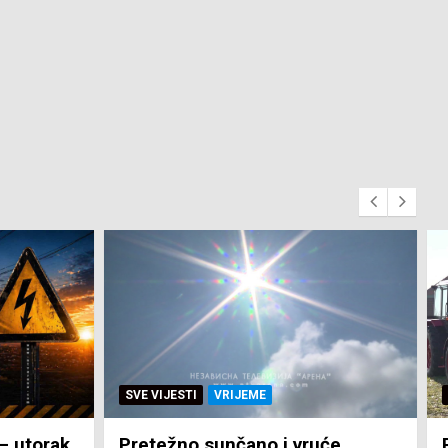
SVE VIJESTI
ZEMLJA
će
Pravo na subvenciju za traktor