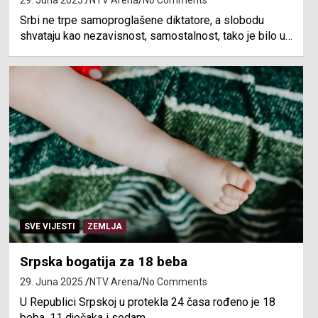
29. Juna 2025.
NTV Arena
No Comments
Srbi ne trpe samoproglašene diktatore, a slobodu
shvataju kao nezavisnost, samostalnost, tako je bilo u…
SVE VIJESTI
ZEMLJA
Srpska bogatija za 18 beba
29. Juna 2025.
NTV Arena
No Comments
U Republici Srpskoj u protekla 24 časa rođeno je 18
beba, 11 dječaka i sedam…