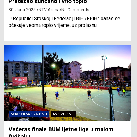
Pretežno sunčano i vrlo toplo
30. Juna 2025.
NTV Arena
No Comments
U Republici Srpskoj i Federaciji BiH /FBiH/ danas se
očekuje veoma toplo vrijeme, uz prolaznu…
SEMBERSKE VIJESTI
SVE VIJESTI
Večeras finale BUM ljetne lige u malom
fudbalu!