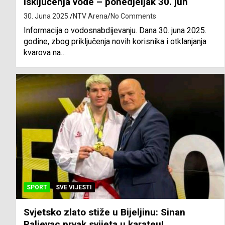
Isključenja vode – ponedjeljak 30. jun
30. Juna 2025.
NTV Arena
No Comments
Informacija o vodosnabdijevanju. Dana 30. juna 2025.
godine, zbog priključenja novih korisnika i otklanjanja
kvarova na…
SPORT
SVE VIJESTI
Svjetsko zlato stiže u Bijeljinu: Sinan
Paljevac prvak svijeta u karateu!