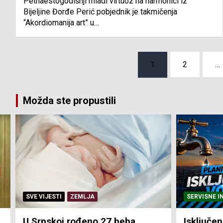
Petnaestogodišnji mladi virtuoz na harmonici iz
Bijeljine Đorđe Perić pobjednik je takmičenja
“Akordiomanija art” u…
Posts
1
2
…
pagination
Možda ste propustili
SERVISNE INFORMACIJE
SERVISNE I
Isključenja vode – utorak 4.
Isključen