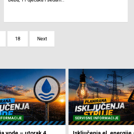
18
Next
NFORMACIJE
SVE VIJESTI
VRIJEME
ja el. energije – utorak
Pretežno sunčano i vru