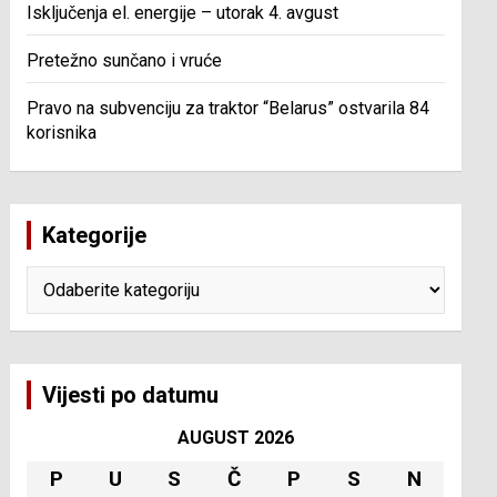
Isključenja el. energije – utorak 4. avgust
Pretežno sunčano i vruće
Pravo na subvenciju za traktor “Belarus” ostvarila 84
korisnika
Kategorije
Kategorije
Vijesti po datumu
AUGUST 2026
P
U
S
Č
P
S
N