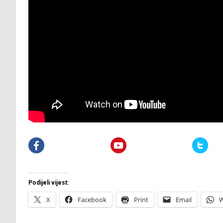
Podijeli vijest:
X
Facebook
Print
Email
W