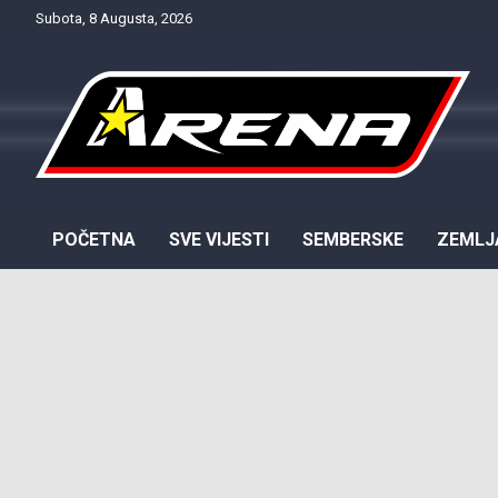
Skip
Subota, 8 Augusta, 2026
to
content
Provjereno. Tačno. Objektivno.
NTV Arena
POČETNA
SVE VIJESTI
SEMBERSKE
ZEMLJ