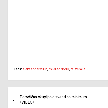
Tags:
aleksandar vulin
,
milorad dodik
,
rs
,
zemlja
Navigacija
Porodična okupljanja svesti na minimum
članaka
/VIDEO/