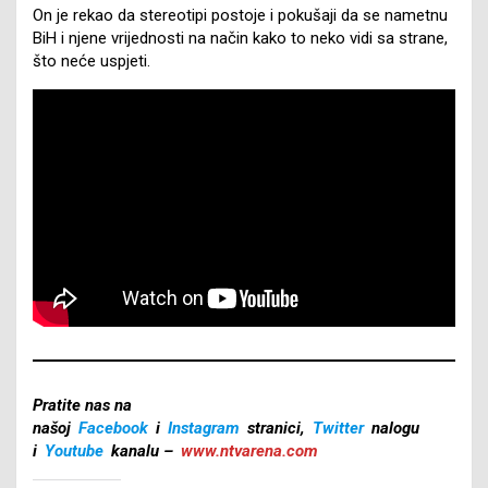
On je rekao da stereotipi postoje i pokušaji da se nametnu
BiH i njene vrijednosti na način kako to neko vidi sa strane,
što neće uspjeti.
Pratite nas na
našoj
Facebook
i
Instagram
stranici,
Twitter
nalogu
i
Youtube
kanalu –
www.ntvarena.com