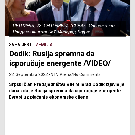
ПЕТРИЊА, 22. СЕПТЕМБРА /СРНА/ - Српски члан
Предсједништва БиХ Милорад Додик.
SVE VIJESTI
ZEMLJA
Dodik: Rusija spremna da
isporučuje energente /VIDEO/
22. Septembra 2022.
NTV Arena
No Comments
Srpski član Predsjedništva BiH Milorad Dodik izjavio je
danas da je Rusija spremna da isporučuje energente
Evropi uz plaćanje ekonomske cijene.