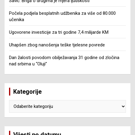
Savić: Briga o drugima je mjera ljudskosti
Počela podjela besplatnih udžbenika za više od 80.000
učenika
Ugovorene investicije za tri godine 7,4 milijarde KM
Uhapšen zbog nanošenja teške tjelesne povrede
Dan žalosti povodom obilježavanja 31 godine od zločina
nad srbima u “Oluji”
Kategorije
Kategorije
Vijesti po datumu