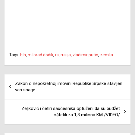
Tags:
bih
,
milorad dodik
,
rs
,
rusija
,
vladimir putin
,
zemlja
Navigacija
Zakon o nepokretnoj imovini Republike Srpske stavljen
članaka
van snage
Zeljković i četiri saučesnika optuženi da su budžet
oštetili za 1,3 miliona KM /VIDEO/