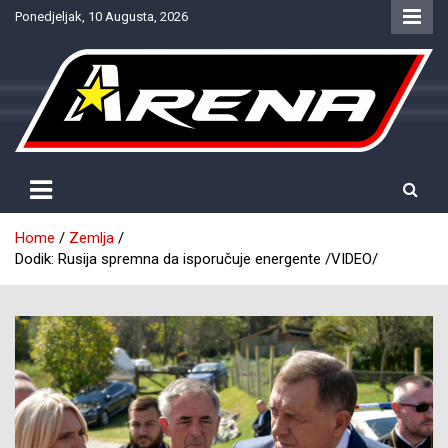
Skip
Ponedjeljak, 10 Augusta, 2026
to
content
Provjereno. Tačno. Objektivno.
NTV Arena
Home
Zemlja
Dodik: Rusija spremna da isporučuje energente /VIDEO/