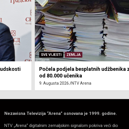
SVE VIJESTI
ZEMLJA
Počela podjela besplatnih udžbenika za više
od 80.000 učenika
9. Augusta 2026.
NTV Arena
Nezavisna Televizija “Arena” osnovana je 1999. godine.
NTV „Arena“ digitalnim zemaljskim signalom pokriva veći dio