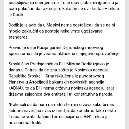
snabdijevanju energentima. To je stav globalnih igrača, a ja
sam pokušao da razumijem kako će se sve kretati – rekao
je Dodik.
Dodik je izjavio da u Moskvi nema nestašica i da se ne bi
moglo zaključiti da postoje neke vrste ugožavanja
standarda.
Ponvio je da je Rusija garant Dejtonskog mirovnog
sporazuma i da je veoma uključena u njegovo sprovođenje.
Srpski član Predsjedništva BiH Milorad Dodik izjavio je
danas u Petrinji da ne zna zašto je Novinska agencija
Republike Srpske – Srna isključena iz punopravnog
članstva u Asocijaciji balkanskih novinskih agencija
/ABNA/, te da BiH nema državnu novinsku agenciju jer je
državna zajednica dva entiteta i tri konstitutivna naroda.
“Pokušali su da nam nametnu termin država kako bi nas
jednom naveli, pa i vas iz medija, da koristimo tako nešto.
Treba se vratiti tačnim formulacijama u BiH”, rekao je
novinarima Dodik.