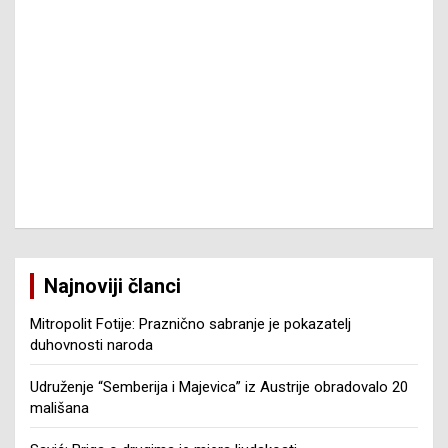
Najnoviji članci
Mitropolit Fotije: Praznično sabranje je pokazatelj
duhovnosti naroda
Udruženje “Semberija i Majevica” iz Austrije obradovalo 20
mališana