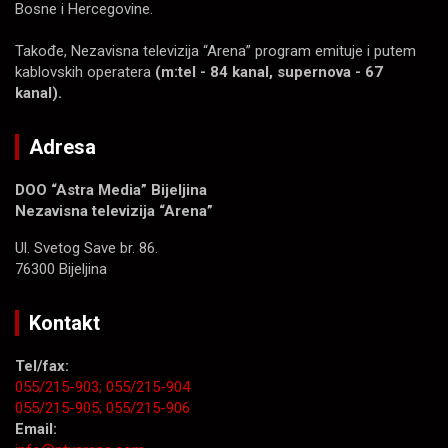
Bosne i Hercegovine.
Takođe, Nezavisna televizija “Arena” program emituje i putem
kablovskih operatera
(m:tel - 84 kanal, supernova - 67
kanal).
Adresa
DOO “Astra Media” Bijeljina
Nezavisna televizija “Arena”
Ul. Svetog Save br. 86.
76300 Bijeljina
Kontakt
Tel/fax:
055/215-903;
055/215-904
055/215-905;
055/215-906
Email: