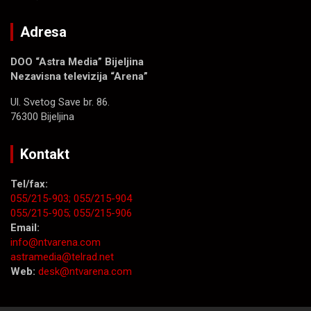
Adresa
DOO “Astra Media” Bijeljina
Nezavisna televizija “Arena”
Ul. Svetog Save br. 86.
76300 Bijeljina
Kontakt
Tel/fax:
055/215-903;
055/215-904
055/215-905;
055/215-906
Email:
info@ntvarena.com
astramedia@telrad.net
Web:
desk@ntvarena.com