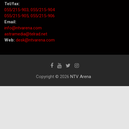
Tel/fax:
055/215-903;
055/215-904
055/215-905;
055/215-906
Email:
info@ntvarena.com
astramedia@telrad.net
Web:
desk@ntvarena.com
Copyright © 2026
NTV Arena