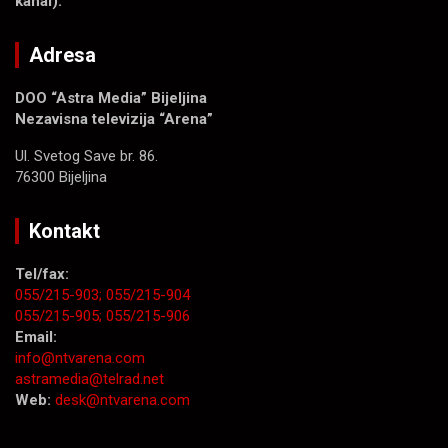
kanal).
Adresa
DOO “Astra Media” Bijeljina
Nezavisna televizija “Arena”
Ul. Svetog Save br. 86.
76300 Bijeljina
Kontakt
Tel/fax:
055/215-903;
055/215-904
055/215-905;
055/215-906
Email:
info@ntvarena.com
astramedia@telrad.net
Web:
desk@ntvarena.com