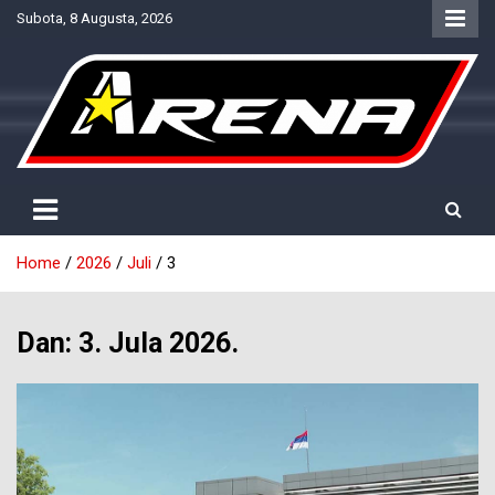
Skip
Subota, 8 Augusta, 2026
to
content
Provjereno. Tačno. Objektivno.
NTV Arena
Home
2026
Juli
3
Dan:
3. Jula 2026.