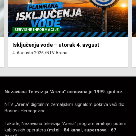
SERVISNE INFORMACIJE
Isključenja vode – utorak 4. avgust
4. Augusta 2026.
NTV Arena
Nezavisna Televizija “Arena” osnovana je 1999. godine.
NTV „Arena“ digitalnim zemaljskim signalom pokriva veći dio
Bosne i Hercegovine.
Takođe, Nezavisna televizija “Arena” program emituje i putem
kablovskih operatera
(m:tel - 84 kanal, supernova - 67