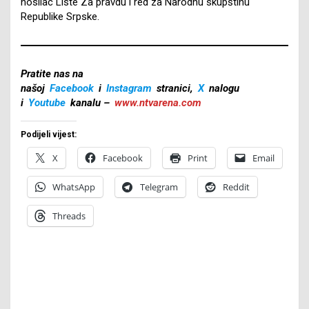
nosilac Liste Za pravdu i red za Narodnu skupštinu
Republike Srpske.
Pratite nas na
našoj
Facebook
i
Instagram
stranici,
X
nalogu
i
Youtube
kanalu –
www.ntvarena.com
Podijeli vijest:
X
Facebook
Print
Email
WhatsApp
Telegram
Reddit
Threads