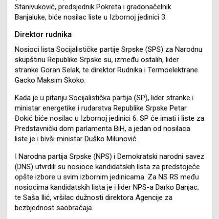
Stanivuković, predsjednik Pokreta i gradonačelnik
Banjaluke, biće nosilac liste u Izbornoj jedinici 3.
Direktor rudnika
Nosioci lista Socijalističke partije Srpske (SPS) za Narodnu
skupštinu Republike Srpske su, između ostalih, lider
stranke Goran Selak, te direktor Rudnika i Termoelektrane
Gacko Maksim Skoko.
Kada je u pitanju Socijalistička partija (SP), lider stranke i
ministar energetike i rudarstva Republike Srpske Petar
Đokić biće nosilac u Izbornoj jedinici 6. SP će imati i liste za
Predstavnički dom parlamenta BiH, a jedan od nosilaca
liste je i bivši ministar Duško Milunović.
I Narodna partija Srpske (NPS) i Demokratski narodni savez
(DNS) utvrdili su nosioce kandidatskih lista za predstojeće
opšte izbore u svim izbornim jedinicama. Za NS RS među
nosiocima kandidatskih lista je i lider NPS-a Darko Banjac,
te Saša Ilić, vršilac dužnosti direktora Agencije za
bezbjednost saobraćaja.