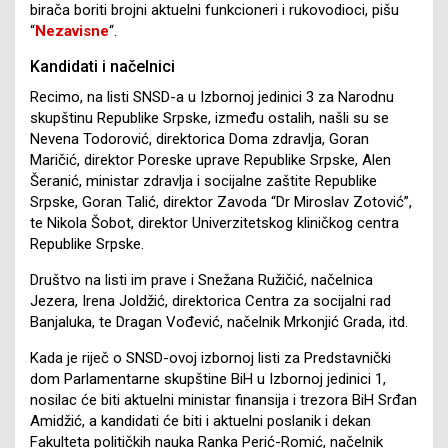
birača boriti brojni aktuelni funkcioneri i rukovodioci, pišu
“
Nezavisne
“.
Kandidati i načelnici
Recimo, na listi SNSD-a u Izbornoj jedinici 3 za Narodnu
skupštinu Republike Srpske, između ostalih, našli su se
Nevena Todorović, direktorica Doma zdravlja, Goran
Maričić, direktor Poreske uprave Republike Srpske, Alen
Šeranić, ministar zdravlja i socijalne zaštite Republike
Srpske, Goran Talić, direktor Zavoda “Dr Miroslav Zotović”,
te Nikola Šobot, direktor Univerzitetskog kliničkog centra
Republike Srpske.
Društvo na listi im prave i Snežana Ružičić, načelnica
Jezera, Irena Joldžić, direktorica Centra za socijalni rad
Banjaluka, te Dragan Vođević, načelnik Mrkonjić Grada, itd.
Kada je riječ o SNSD-ovoj izbornoj listi za Predstavnički
dom Parlamentarne skupštine BiH u Izbornoj jedinici 1,
nosilac će biti aktuelni ministar finansija i trezora BiH Srđan
Amidžić, a kandidati će biti i aktuelni poslanik i dekan
Fakulteta političkih nauka Ranka Perić-Romić, načelnik