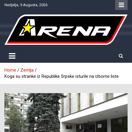
Skip
Nedjelja, 9 Augusta, 2026
to
content
Provjereno. Tačno. Objektivno.
NTV Arena
Home
Zemlja
Koga su stranke iz Republike Srpske isturile na izborne liste