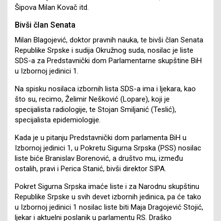
Šipova Milan Kovač itd.
Bivši član Senata
Milan Blagojević, doktor pravnih nauka, te bivši član Senata
Republike Srpske i sudija Okružnog suda, nosilac je liste
SDS-a za Predstavnički dom Parlamentarne skupštine BiH
u Izbornoj jedinici 1.
Na spisku nosilaca izbornih lista SDS-a ima i ljekara, kao
što su, recimo, Želimir Nešković (Lopare), koji je
specijalista radiologije, te Stojan Smiljanić (Teslić),
specijalista epidemiologije.
Kada je u pitanju Predstavnički dom parlamenta BiH u
Izbornoj jedinici 1, u Pokretu Sigurna Srpska (PSS) nosilac
liste biće Branislav Borenović, a društvo mu, između
ostalih, pravi i Perica Stanić, bivši direktor SIPA.
Pokret Sigurna Srpska imaće liste i za Narodnu skupštinu
Republike Srpske u svih devet izbornih jedinica, pa će tako
u Izbornoj jedinici 1 nosilac liste biti Maja Dragojević Stojić,
ljekar i aktuelni poslanik u parlamentu RS. Draško