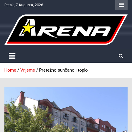
Skip
Petak, 7 Augusta, 2026
to
content
Provjereno. Tačno. Objektivno.
NTV Arena
Home
Vrijeme
Pretežno sunčano i toplo