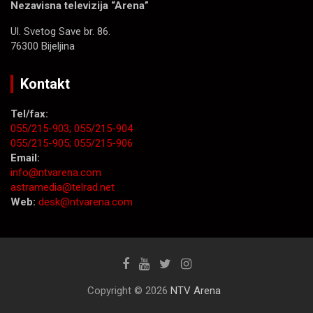
Nezavisna televizija “Arena”
Ul. Svetog Save br. 86.
76300 Bijeljina
Kontakt
Tel/fax:
055/215-903;
055/215-904
055/215-905;
055/215-906
Email:
info@ntvarena.com
astramedia@telrad.net
Web:
desk@ntvarena.com
Copyright © 2026
NTV Arena