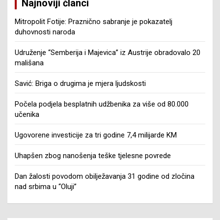
Najnoviji članci
Mitropolit Fotije: Praznično sabranje je pokazatelj
duhovnosti naroda
Udruženje “Semberija i Majevica” iz Austrije obradovalo 20
mališana
Savić: Briga o drugima je mjera ljudskosti
Počela podjela besplatnih udžbenika za više od 80.000
učenika
Ugovorene investicije za tri godine 7,4 milijarde KM
Uhapšen zbog nanošenja teške tjelesne povrede
Dan žalosti povodom obilježavanja 31 godine od zločina
nad srbima u “Oluji”