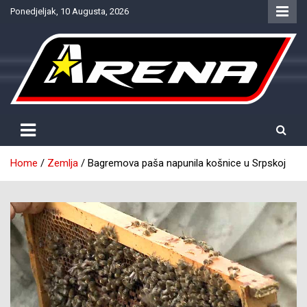
Skip
Ponedjeljak, 10 Augusta, 2026
to
content
Provjereno. Tačno. Objektivno.
NTV Arena
Home
Zemlja
Bagremova paša napunila košnice u Srpskoj