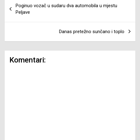
Navigacija
Poginuo vozač u sudaru dva automobila u mjestu
članaka
Peljave
Danas pretežno sunčano i toplo
Komentari: