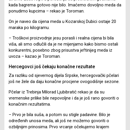
kada bagrema gotovo nije bilo. Imaćemo dovoljno meda da
ponudimo kupcima – rekao je Toroman.
On je naveo da cijena meda u Kozarskoj Dubici ostaje 20
maraka po kilogramu.
– Troškovi proizvodnje jesu porasli i realna cijena bi bila
viša, ali smo odlučili da je ne mijenjamo kako bismo ostali
konkurentni, posebno zbog prisustva jeftinijeg meda iz
uvoza – kazao je Toroman.
Hercegovci još čekaju konačne rezultate
Za razliku od sjevernog dijela Srpske, hercegovački pčelari
još ne žele da daju konačne procjene ovogodišnje sezone.
Pčelar iz Trebinja Milorad Ljubibratić rekao je da su
vremenske prilike bile nepovoljne i da je još rano govoriti o
konačnim rezultatima.
– Prvo je bila suša, a potom su stigle padavine. Bilo je
određenih unosa meda, ali još ne možemo govoriti o
ozbiljnijim prinosima. Prvo vrcanje očekujemo krajem