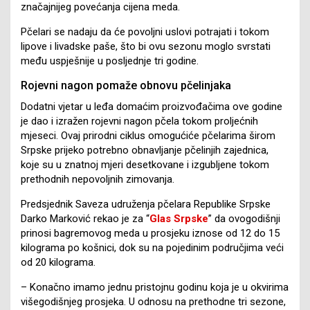
značajnijeg povećanja cijena meda.
Pčelari se nadaju da će povoljni uslovi potrajati i tokom
lipove i livadske paše, što bi ovu sezonu moglo svrstati
među uspješnije u posljednje tri godine.
Rojevni nagon pomaže obnovu pčelinjaka
Dodatni vjetar u leđa domaćim proizvođačima ove godine
je dao i izražen rojevni nagon pčela tokom proljećnih
mjeseci. Ovaj prirodni ciklus omogućiće pčelarima širom
Srpske prijeko potrebno obnavljanje pčelinjih zajednica,
koje su u znatnoj mjeri desetkovane i izgubljene tokom
prethodnih nepovoljnih zimovanja.
Predsjednik Saveza udruženja pčelara Republike Srpske
Darko Marković rekao je za “
Glas Srpske
” da ovogodišnji
prinosi bagremovog meda u prosjeku iznose od 12 do 15
kilograma po košnici, dok su na pojedinim područjima veći
od 20 kilograma.
– Konačno imamo jednu pristojnu godinu koja je u okvirima
višegodišnjeg prosjeka. U odnosu na prethodne tri sezone,