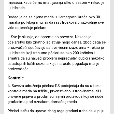
mjeseca, kada ćemo imati jasniju sliku o sezoni – rekao je
Ljubibratić.
Dodao je da se cijena meda u Hercegovini kreće oko 30
maraka po kilogramu, ali da rast troškova proizvodnje sve
više opterećuje pčelare.
– Sve je skuplje, od opreme do prevoza. Nekada je
pčelarstvo bilo znatno isplativije nego danas, zbog čega se
proizvođači suočavaju sa sve većim izazovima – rekao je
Ljubibratić, koji trenutno pčelari sa oko 200 košnica i
smatra da su najveći problem nepredvidivi gubici i nekoliko
uzastopnih loših sezona koje naročito pogađaju manje
proizvođače.
Kontrole
Iz Saveza udruženja pčelara RS podsjećaju da su u toku
kontrole meda na tržištu, prvenstveno u trgovinama, ali i
provjere prijava o prodaji sumnjivih proizvoda koji se nude
građanima pod oznakom domaćeg meda.
Pčelari ističu da upravo zbog toga građani treba da kupuju