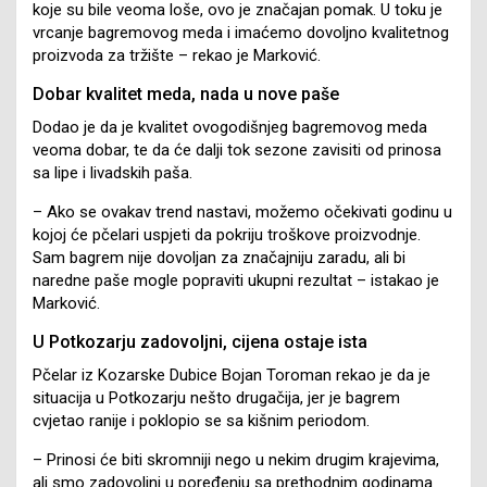
koje su bile veoma loše, ovo je značajan pomak. U toku je
vrcanje bagremovog meda i imaćemo dovoljno kvalitetnog
proizvoda za tržište – rekao je Marković.
Dobar kvalitet meda, nada u nove paše
Dodao je da je kvalitet ovogodišnjeg bagremovog meda
veoma dobar, te da će dalji tok sezone zavisiti od prinosa
sa lipe i livadskih paša.
– Ako se ovakav trend nastavi, možemo očekivati godinu u
kojoj će pčelari uspjeti da pokriju troškove proizvodnje.
Sam bagrem nije dovoljan za značajniju zaradu, ali bi
naredne paše mogle popraviti ukupni rezultat – istakao je
Marković.
U Potkozarju zadovoljni, cijena ostaje ista
Pčelar iz Kozarske Dubice Bojan Toroman rekao je da je
situacija u Potkozarju nešto drugačija, jer je bagrem
cvjetao ranije i poklopio se sa kišnim periodom.
– Prinosi će biti skromniji nego u nekim drugim krajevima,
ali smo zadovoljni u poređenju sa prethodnim godinama