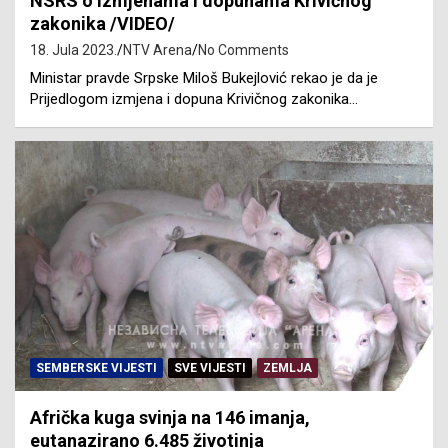
NSRS o izmjenama i dopunama Krivičnog
zakonika /VIDEO/
18. Jula 2023.
NTV Arena
No Comments
Ministar pravde Srpske Miloš Bukejlović rekao je da je
Prijedlogom izmjena i dopuna Krivičnog zakonika…
SEMBERSKE VIJESTI
SVE VIJESTI
ZEMLJA
Afrička kuga svinja na 146 imanja,
eutanazirano 6.485 životinja