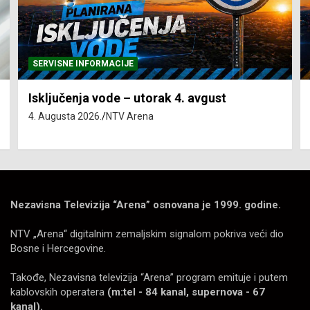
SERVISNE INFORMACIJE
Isključenja vode – utorak 4. avgust
4. Augusta 2026.
NTV Arena
Nezavisna Televizija “Arena” osnovana je 1999. godine.
NTV „Arena“ digitalnim zemaljskim signalom pokriva veći dio
Bosne i Hercegovine.
Takođe, Nezavisna televizija “Arena” program emituje i putem
kablovskih operatera
(m:tel - 84 kanal, supernova - 67
kanal).