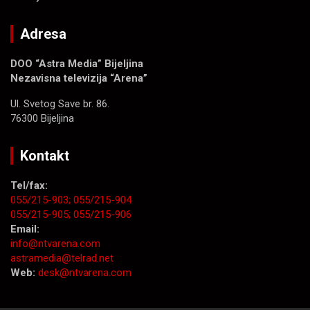
Adresa
DOO “Astra Media” Bijeljina
Nezavisna televizija “Arena”
Ul. Svetog Save br. 86.
76300 Bijeljina
Kontakt
Tel/fax:
055/215-903;
055/215-904
055/215-905;
055/215-906
Email:
info@ntvarena.com
astramedia@telrad.net
Web:
desk@ntvarena.com