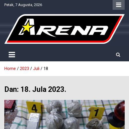
Skip
Petak, 7 Augusta, 2026
to
content
Provjereno. Tačno. Objektivno.
NTV Arena
Home
2023
Juli
18
Dan:
18. Jula 2023.