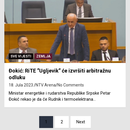
SVE VIJESTI
ZEMLJA
Đokić: RiTE “Ugljevik” će izvršiti arbitražnu
odluku
18. Jula 2023.
NTV Arena
No Comments
Ministar energetike i rudarstva Republike Srpske Petar
Đokić rekao je da će Rudnik i termoelektrana…
Posts
1
2
Next
pagination