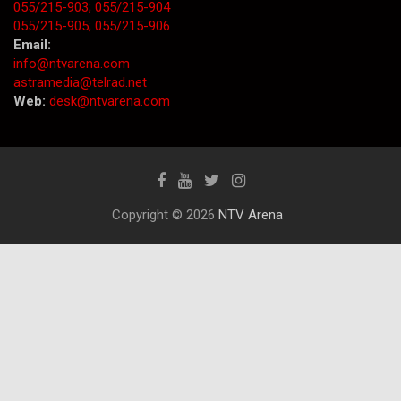
055/215-903;
055/215-904
055/215-905;
055/215-906
Email:
info@ntvarena.com
astramedia@telrad.net
Web:
desk@ntvarena.com
Copyright © 2026
NTV Arena