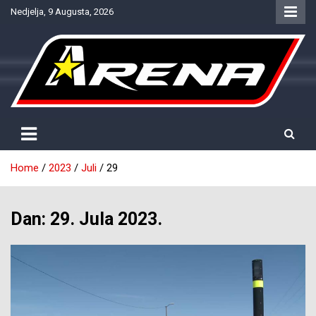
Skip
Nedjelja, 9 Augusta, 2026
to
content
Provjereno. Tačno. Objektivno.
NTV Arena
Home
2023
Juli
29
Dan:
29. Jula 2023.