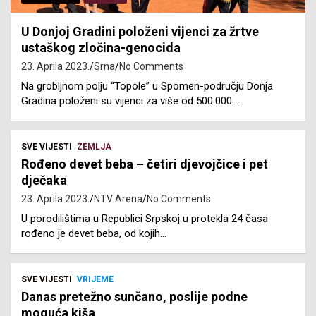
U Donjoj Gradini položeni vijenci za žrtve
ustaškog zločina-genocida
23. Aprila 2023.
Srna
No Comments
Na grobljnom polju “Topole” u Spomen-području Donja
Gradina položeni su vijenci za više od 500.000…
SVE VIJESTI
ZEMLJA
Rođeno devet beba – četiri djevojčice i pet
dječaka
23. Aprila 2023.
NTV Arena
No Comments
U porodilištima u Republici Srpskoj u protekla 24 časa
rođeno je devet beba, od kojih…
SVE VIJESTI
VRIJEME
Danas pretežno sunčano, poslije podne
moguća kiša