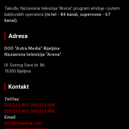
Takođe, Nezavisna televizija “Arena” program emituje i putem
kablovskih operatera
(m:tel - 84 kanal, supernova - 67
kanal).
Adresa
DOO “Astra Media” Bijeljina
Nezavisna televizija “Arena”
Ul. Svetog Save br. 86.
76300 Bijeljina
Kontakt
Tel/fax:
055/215-903;
055/215-904
055/215-905;
055/215-906
Email:
info@ntvarena.com