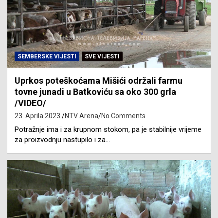
SEMBERSKE VIJESTI
SVE VIJESTI
Uprkos poteškoćama Mišići održali farmu
tovne junadi u Batkoviću sa oko 300 grla
/VIDEO/
23. Aprila 2023.
NTV Arena
No Comments
Potražnje ima i za krupnom stokom, pa je stabilnije vrijeme
za proizvodnju nastupilo i za…