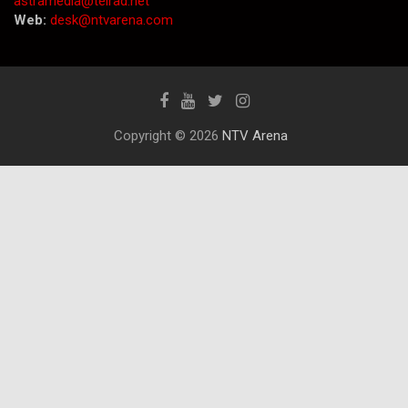
astramedia@telrad.net
Web:
desk@ntvarena.com
Copyright © 2026
NTV Arena