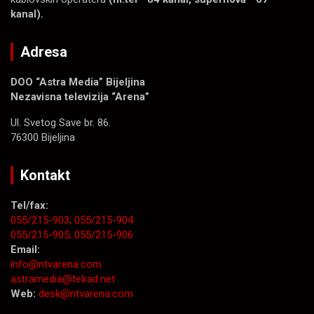
kanal).
Adresa
DOO “Astra Media” Bijeljina
Nezavisna televizija “Arena”
Ul. Svetog Save br. 86.
76300 Bijeljina
Kontakt
Tel/fax:
055/215-903;
055/215-904
055/215-905;
055/215-906
Email:
info@ntvarena.com
astramedia@telrad.net
Web:
desk@ntvarena.com