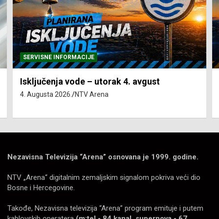
SERVISNE INFORMACIJE
Isključenja vode – utorak 4. avgust
4. Augusta 2026.
NTV Arena
Nezavisna Televizija “Arena” osnovana je 1999. godine.
NTV „Arena“ digitalnim zemaljskim signalom pokriva veći dio
Bosne i Hercegovine.
Takođe, Nezavisna televizija “Arena” program emituje i putem
kablovskih operatera
(m:tel - 84 kanal, supernova - 67