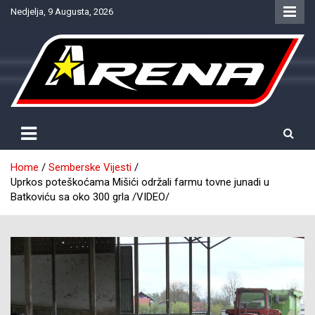
Skip
Nedjelja, 9 Augusta, 2026
to
content
Provjereno. Tačno. Objektivno.
NTV Arena
Home
Semberske Vijesti
Uprkos poteškoćama Mišići održali farmu tovne junadi u
Batkoviću sa oko 300 grla /VIDEO/