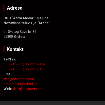
Adresa
DOO “Astra Media” Bijeljina
Nezavisna televizija “Arena”
Ul. Svetog Save br. 86.
76300 Bijeljina
Kontakt
Tel/fax:
055/215-903;
055/215-904
055/215-905;
055/215-906
Email:
info@ntvarena.com
astramedia@telrad.net
Web:
desk@ntvarena.com