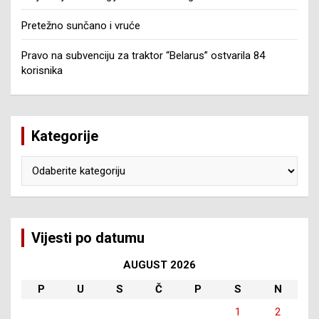
Pretežno sunčano i vruće
Pravo na subvenciju za traktor “Belarus” ostvarila 84
korisnika
Kategorije
Kategorije
Vijesti po datumu
AUGUST 2026
P
U
S
Č
P
S
N
1
2