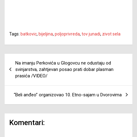
Tags:
batkovic
,
bijeljina
,
poljoprivreda
,
tov junadi
,
zivot sela
Navigacija
Na imanju Perkovića u Glogovcu ne odustaju od
članaka
svinjarstva, zahtjevan posao prati dobar plasman
prasića /VIDEO/
“Beli anđeo” organizovao 10. Etno-sajam u Dvorovima
Komentari: