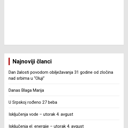
Najnoviji članci
Dan žalosti povodom obilježavanja 31 godine od zločina
nad srbima u “Oluji”
Danas Blaga Marija
U Srpskoj rođeno 27 beba
Isključenja vode – utorak 4. avgust
Isključenja el. energije – utorak 4. avgust