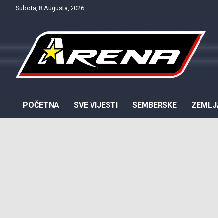
Skip
Subota, 8 Augusta, 2026
to
content
Provjereno. Tačno. Objektivno.
NTV Arena
POČETNA
SVE VIJESTI
SEMBERSKE
ZEMLJ