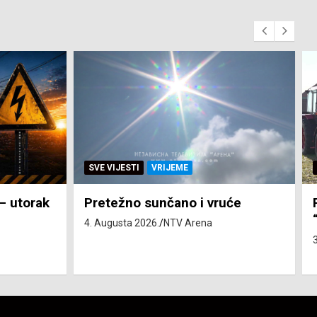
SVE VIJESTI
ZEMLJA
će
Pravo na subvenciju za traktor
“Belarus” ostvarila 84 korisnika
3. Augusta 2026.
NTV Arena