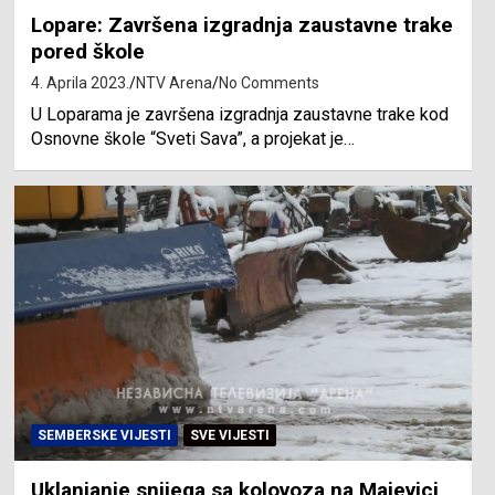
Lopare: Završena izgradnja zaustavne trake
pored škole
4. Aprila 2023.
NTV Arena
No Comments
U Loparama je završena izgradnja zaustavne trake kod
Osnovne škole “Sveti Sava”, a projekat je…
SEMBERSKE VIJESTI
SVE VIJESTI
Uklanjanje snijega sa kolovoza na Majevici