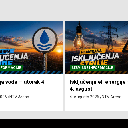
NFORMACIJE
SVE VIJESTI
VRIJEME
ja el. energije – utorak
Pretežno sunčano i vru
4. Augusta 2026.
NTV Arena
2026.
NTV Arena