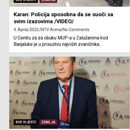
SVE VIJESTI
ZEMLJA
Karan: Policija sposobna da se suoči sa
svim izazovima /VIDEO/
4. Aprila 2023.
NTV Arena
No Comments
U Centru za za obuku MUP-a u Zalužanima kod
Banjaluke je u prisustvu najviših zvaničnika…
SVE VIJESTI
ZEMLJA