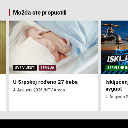
pagination
Možda ste propustili
SERVISNE INFORMACIJE
SERVISNE I
Isključenja vode – utorak 4.
Isključen
avgust
4. avgust
4. Augusta 2026.
NTV Arena
4. Augusta 