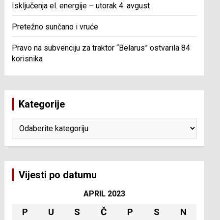
Isključenja el. energije – utorak 4. avgust
Pretežno sunčano i vruće
Pravo na subvenciju za traktor “Belarus” ostvarila 84
korisnika
Kategorije
Kategorije
Vijesti po datumu
APRIL 2023
P
U
S
Č
P
S
N