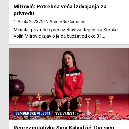
Mitrović: Potrebna veća izdvajanja za
privredu
4. Aprila 2023.
NTV Arena
No Comments
Ministar privrede i preduzetništva Republika Srpske
Vojin Mitrović izjavio je da budžet od oko 31…
SEMBERSKE VIJESTI
SVE VIJESTI
Reprezentativka Sara Kalajdžić: Dio sam