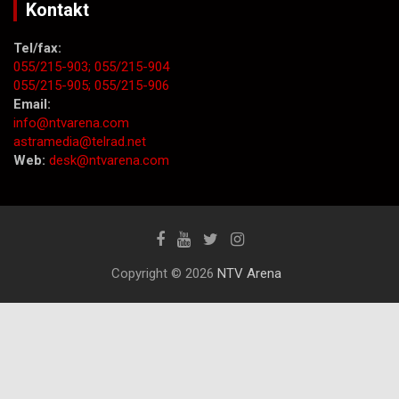
Kontakt
Tel/fax:
055/215-903;
055/215-904
055/215-905;
055/215-906
Email:
info@ntvarena.com
astramedia@telrad.net
Web:
desk@ntvarena.com
Copyright © 2026
NTV Arena