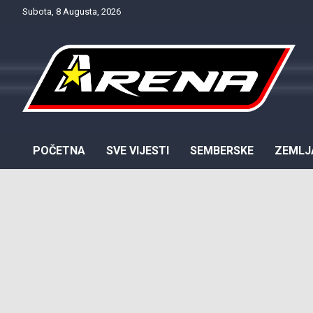
Skip
Subota, 8 Augusta, 2026
to
content
Provjereno. Tačno. Objektivno.
NTV Arena
POČETNA
SVE VIJESTI
SEMBERSKE
ZEMLJ