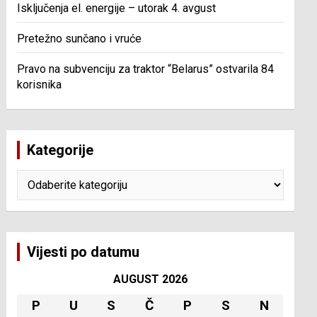
Isključenja el. energije – utorak 4. avgust
Pretežno sunčano i vruće
Pravo na subvenciju za traktor “Belarus” ostvarila 84
korisnika
Kategorije
Kategorije
Vijesti po datumu
AUGUST 2026
P
U
S
Č
P
S
N