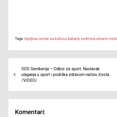
Tags:
bijeljina
,
centar za kulturu
,
kabare
,
sedmica urbane mobil
Navigacija
SDS Semberija – Odbor za sport: Nastavak
članaka
ulaganja u sport i podrška zdravom načinu života
/VIDEO/
Komentari: