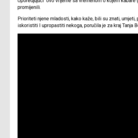
Uporedjujući ovo vrijeme sa vremenom o kojem kabare govo
promijenili.
Prioriteti njene mladosti, kako kaže, bili su znati, umjeti
iskoristiti I upropastiti nekoga, poručila je za kraj Tanja 