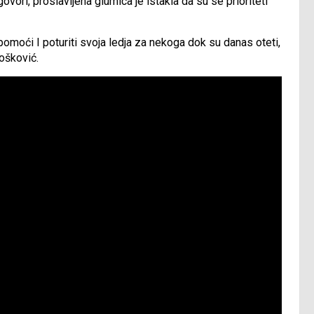
ri, proslavljena glumica je istakla da su se prioriteti
, pomoći I poturiti svoja ledja za nekoga dok su danas oteti,
Bošković.