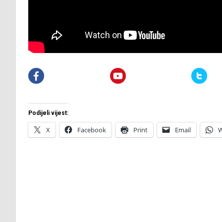
Podijeli vijest:
X
Facebook
Print
Email
W