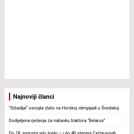
Najnoviji članci
“Srbadija” osvojila zlato na Horskoj olimpijadi u Švedskoj
Dodijeljena rješenja za nabavku traktora “Belarus”
Do 18. avgusta vrlo toplo – i do 40 stepeni Celzijusovih