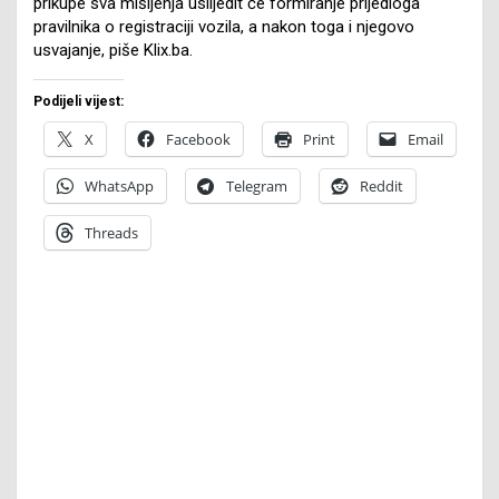
prikupe sva mišljenja uslijedit će formiranje prijedloga
pravilnika o registraciji vozila, a nakon toga i njegovo
usvajanje, piše Klix.ba.
Podijeli vijest:
X
Facebook
Print
Email
WhatsApp
Telegram
Reddit
Threads