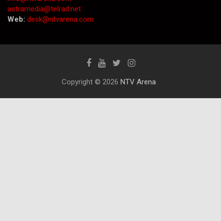
astramedia@telrad.net
Web:
desk@ntvarena.com
Copyright © 2026
NTV Arena