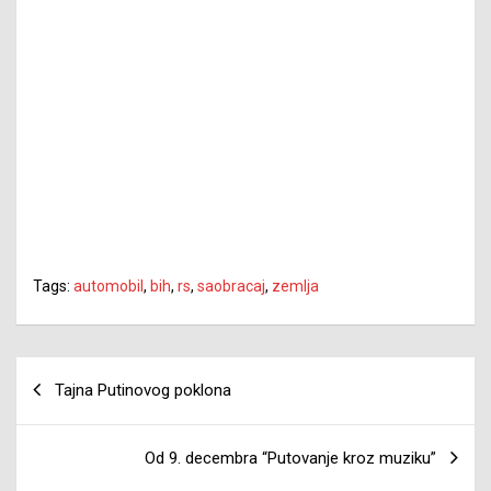
Tags:
automobil
,
bih
,
rs
,
saobracaj
,
zemlja
Navigacija
Tajna Putinovog poklona
članaka
Od 9. decembra “Putovanje kroz muziku”