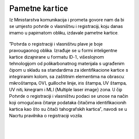
Pametne kartice
Iz Ministarstva komunikacija i prometa govore nam da bi
se umjesto potvrde o vlasništvu i registraciji, koju danas
imamo u papirnatom obliku, izdavale pametne kartice.
“Potvrda o registraciji i vlasništvu plave je boje
pravougaonog oblika. Izrađuje se u formi inteligentne
kartice dizajnirane u formatu ID-1, višeslojnom
tehnologijom od polikarbonatnog materijala s ugrađenim
čipom u skladu sa standardima za identifikacione kartice s
integriranim kolom, sa zaštitnim elementima na obrascu:
mikroštampa, OVI, guilloche linije, iris štampa, UV štampa,
UV niti, kinegram i MLI (Multiple laser image) zona. U čip
Potvrde o registraciji i vlasništvu podaci se unose na način
koji omogućava čitanje podataka čitačima identifikacionih
kartica kao što su čitači tahografskih kartica”, navodi se u
Nacrtu pravilnika o registraciji vozila.