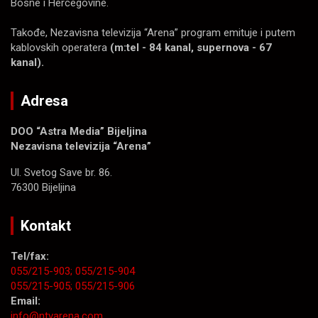
Bosne i Hercegovine.
Takođe, Nezavisna televizija “Arena” program emituje i putem
kablovskih operatera
(m:tel - 84 kanal, supernova - 67
kanal).
Adresa
DOO “Astra Media” Bijeljina
Nezavisna televizija “Arena”
Ul. Svetog Save br. 86.
76300 Bijeljina
Kontakt
Tel/fax:
055/215-903;
055/215-904
055/215-905;
055/215-906
Email:
info@ntvarena.com