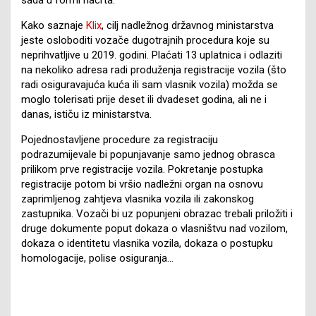
Kako saznaje
Klix
, cilj nadležnog državnog ministarstva
jeste osloboditi vozače dugotrajnih procedura koje su
neprihvatljive u 2019. godini. Plaćati 13 uplatnica i odlaziti
na nekoliko adresa radi produženja registracije vozila (što
radi osiguravajuća kuća ili sam vlasnik vozila) možda se
moglo tolerisati prije deset ili dvadeset godina, ali ne i
danas, ističu iz ministarstva.
Pojednostavljene procedure za registraciju
podrazumijevale bi popunjavanje samo jednog obrasca
prilikom prve registracije vozila. Pokretanje postupka
registracije potom bi vršio nadležni organ na osnovu
zaprimljenog zahtjeva vlasnika vozila ili zakonskog
zastupnika. Vozači bi uz popunjeni obrazac trebali priložiti i
druge dokumente poput dokaza o vlasništvu nad vozilom,
dokaza o identitetu vlasnika vozila, dokaza o postupku
homologacije, polise osiguranja…