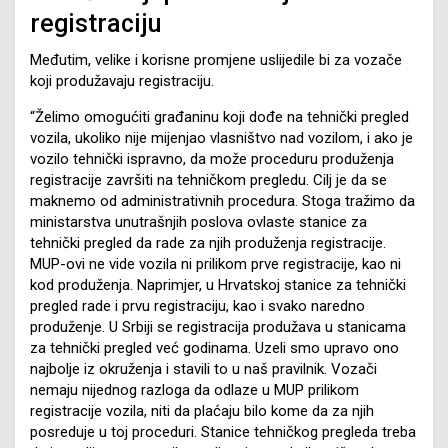
registraciju
Međutim, velike i korisne promjene uslijedile bi za vozače
koji produžavaju registraciju.
“Želimo omogućiti građaninu koji dođe na tehnički pregled
vozila, ukoliko nije mijenjao vlasništvo nad vozilom, i ako je
vozilo tehnički ispravno, da može proceduru produženja
registracije završiti na tehničkom pregledu. Cilj je da se
maknemo od administrativnih procedura. Stoga tražimo da
ministarstva unutrašnjih poslova ovlaste stanice za
tehnički pregled da rade za njih produženja registracije.
MUP-ovi ne vide vozila ni prilikom prve registracije, kao ni
kod produženja. Naprimjer, u Hrvatskoj stanice za tehnički
pregled rade i prvu registraciju, kao i svako naredno
produženje. U Srbiji se registracija produžava u stanicama
za tehnički pregled već godinama. Uzeli smo upravo ono
najbolje iz okruženja i stavili to u naš pravilnik. Vozači
nemaju nijednog razloga da odlaze u MUP prilikom
registracije vozila, niti da plaćaju bilo kome da za njih
posreduje u toj proceduri. Stanice tehničkog pregleda treba