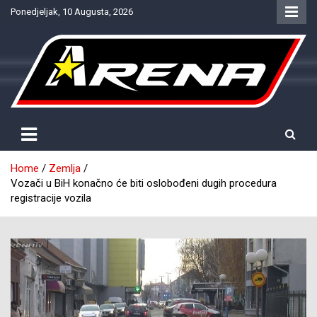
Skip
Ponedjeljak, 10 Augusta, 2026
to
content
Provjereno. Tačno. Objektivno.
NTV Arena
Home
Zemlja
Vozači u BiH konačno će biti oslobođeni dugih procedura
registracije vozila