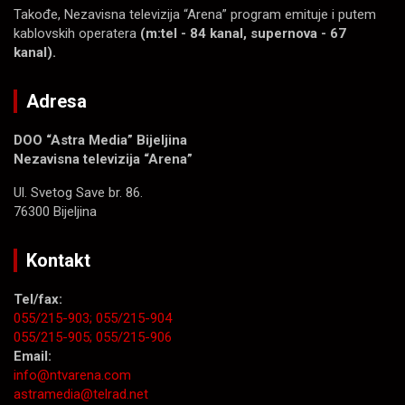
Takođe, Nezavisna televizija “Arena” program emituje i putem
kablovskih operatera
(m:tel - 84 kanal, supernova - 67
kanal).
Adresa
DOO “Astra Media” Bijeljina
Nezavisna televizija “Arena”
Ul. Svetog Save br. 86.
76300 Bijeljina
Kontakt
Tel/fax:
055/215-903;
055/215-904
055/215-905;
055/215-906
Email:
info@ntvarena.com
astramedia@telrad.net