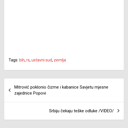
Tags:
bih
,
rs
,
ustavni sud
,
zemlja
Navigacija
Mitrović poklonio čizme i kabanice Savjetu mjesne
članaka
zajednice Popovi
Srbiju čekaju teške odluke /VIDEO/