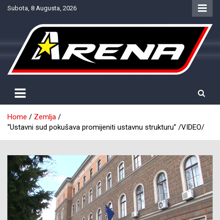
Skip
Subota, 8 Augusta, 2026
to
content
Provjereno. Tačno. Objektivno.
NTV Arena
Home
Zemlja
“Ustavni sud pokušava promijeniti ustavnu strukturu” /VIDEO/