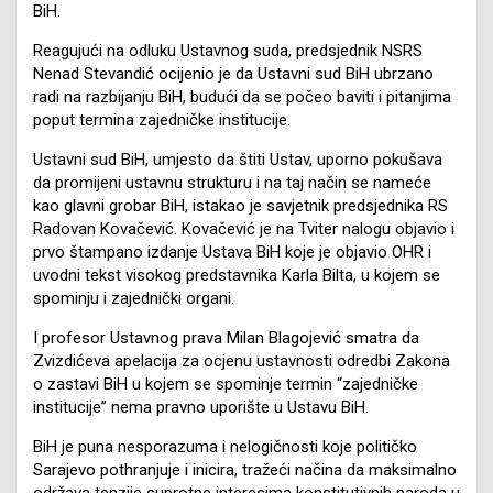
BiH.
Reagujući na odluku Ustavnog suda, predsjednik NSRS
Nenad Stevandić ocijenio je da Ustavni sud BiH ubrzano
radi na razbijanju BiH, budući da se počeo baviti i pitanjima
poput termina zajedničke institucije.
Ustavni sud BiH, umjesto da štiti Ustav, uporno pokušava
da promijeni ustavnu strukturu i na taj način se nameće
kao glavni grobar BiH, istakao je savjetnik predsjednika RS
Radovan Kovačević. Kovačević je na Tviter nalogu objavio i
prvo štampano izdanje Ustava BiH koje je objavio OHR i
uvodni tekst visokog predstavnika Karla Bilta, u kojem se
spominju i zajednički organi.
I profesor Ustavnog prava Milan Blagojević smatra da
Zvizdićeva apelacija za ocjenu ustavnosti odredbi Zakona
o zastavi BiH u kojem se spominje termin “zajedničke
institucije” nema pravno uporište u Ustavu BiH.
BiH je puna nesporazuma i nelogičnosti koje političko
Sarajevo pothranjuje i inicira, tražeći načina da maksimalno
održava tenzije suprotne interesima konstitutivnih naroda u