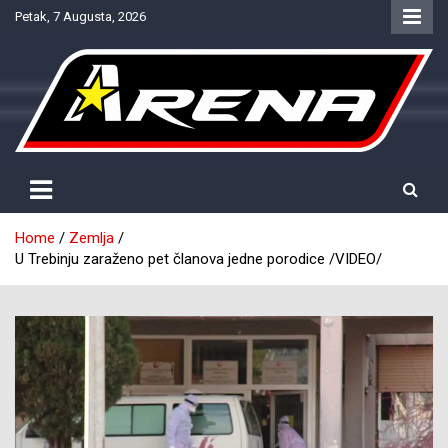
Skip
Petak, 7 Augusta, 2026
to
content
Provjereno. Tačno. Objektivno.
NTV Arena
Home
Zemlja
U Trebinju zaraženo pet članova jedne porodice /VIDEO/