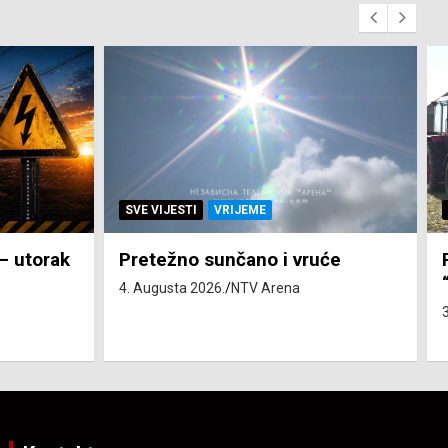
SVE VIJESTI
ZEMLJA
će
Pravo na subvenciju za traktor
“Belarus” ostvarila 84 korisnika
3. Augusta 2026.
NTV Arena