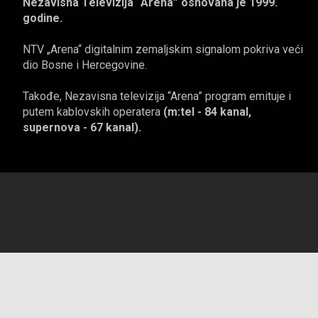
Nezavisna Televizija “Arena” osnovana je 1999.
godine.
NTV „Arena“ digitalnim zemaljskim signalom pokriva veći
dio Bosne i Hercegovine.
Takođe, Nezavisna televizija “Arena” program emituje i
putem kablovskih operatera
(m:tel - 84 kanal,
supernova - 67 kanal).