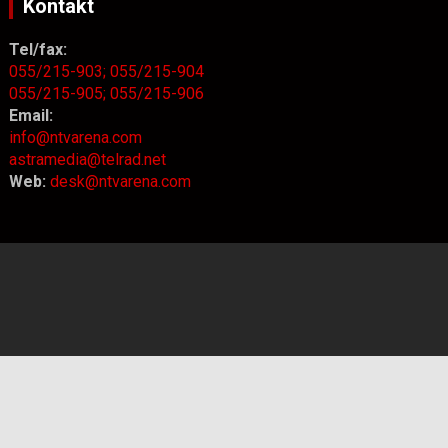
Kontakt
Tel/fax:
055/215-903;
055/215-904
055/215-905;
055/215-906
Email:
info@ntvarena.com
astramedia@telrad.net
Web:
desk@ntvarena.com