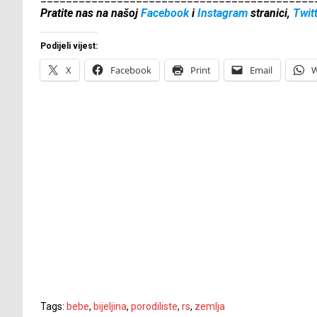
Pratite nas na našoj
Facebook
i
Instagram
stranici,
Twit
Podijeli vijest:
X
Facebook
Print
Email
W
Tags:
bebe
,
bijeljina
,
porodiliste
,
rs
,
zemlja