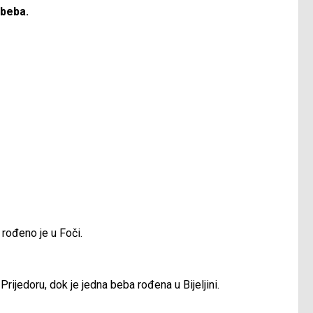
 beba.
 rođeno je u Foči.
rijedoru, dok je jedna beba rođena u Bijeljini.
_