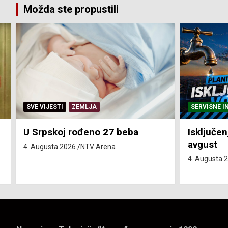
Možda ste propustili
SERVISNE INFORMACIJE
SERVISNE I
Isključenja vode – utorak 4.
Isključen
avgust
4. avgust
4. Augusta 2026.
NTV Arena
4. Augusta 