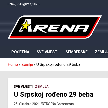
Skip
Petak, 7 Augusta, 2026
to
content
Provjereno. Tačno. Objektivno.
NTV Arena
POČETNA
SVE VIJESTI
SEMBERSKE
ZEMLJ
Home
Zemlja
U Srpskoj rođeno 29 beba
SVE VIJESTI
ZEMLJA
U Srpskoj rođeno 29 beba
25. Oktobra 2021.
RTRS
No Comments