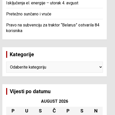
Isključenja el. energije – utorak 4. avgust
Pretežno sunčano i vruće
Pravo na subvenciju za traktor “Belarus” ostvarila 84
korisnika
Kategorije
Kategorije
Vijesti po datumu
AUGUST 2026
P
U
S
Č
P
S
N