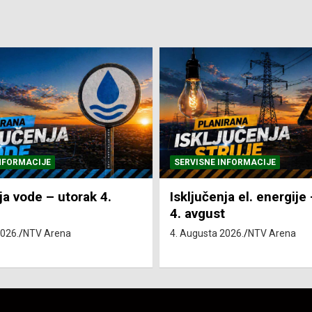
NFORMACIJE
SVE VIJESTI
VRIJEME
ja el. energije – utorak
Pretežno sunčano i vru
4. Augusta 2026.
NTV Arena
2026.
NTV Arena