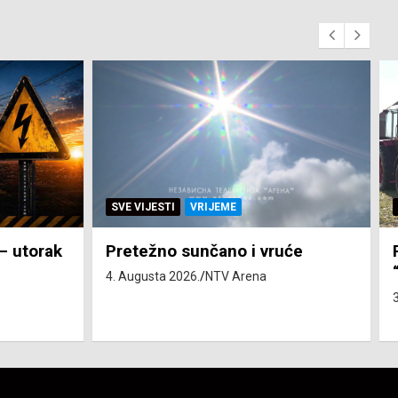
SVE VIJESTI
ZEMLJA
će
Pravo na subvenciju za traktor
“Belarus” ostvarila 84 korisnika
3. Augusta 2026.
NTV Arena