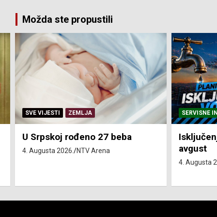
pagination
Možda ste propustili
SERVISNE INFORMACIJE
SERVISNE I
Isključenja vode – utorak 4.
Isključen
avgust
4. avgust
4. Augusta 2026.
NTV Arena
4. Augusta 