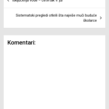
Isključenja vode – četvrtak 9. jul
članaka
Sistematski pregledi otkrili šta najviše muči buduće
školarce
Komentari: