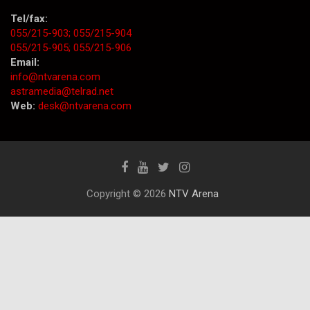
Tel/fax:
055/215-903;
055/215-904
055/215-905;
055/215-906
Email:
info@ntvarena.com
astramedia@telrad.net
Web:
desk@ntvarena.com
Copyright © 2026
NTV Arena