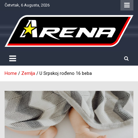
Skip
Četvrtak, 6 Augusta, 2026
to
content
Provjereno. Tačno. Objektivno.
NTV Arena
Home
Zemlja
U Srpskoj rođeno 16 beba