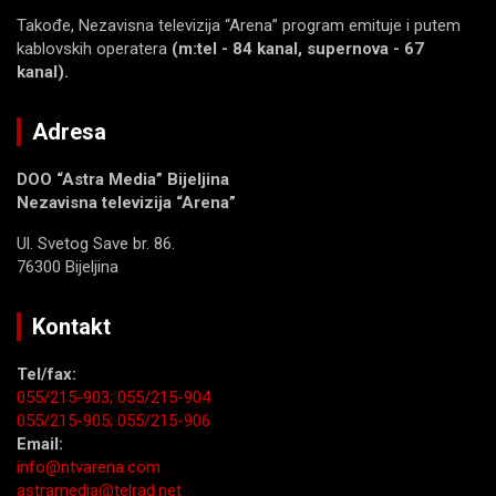
Takođe, Nezavisna televizija “Arena” program emituje i putem
kablovskih operatera
(m:tel - 84 kanal, supernova - 67
kanal).
Adresa
DOO “Astra Media” Bijeljina
Nezavisna televizija “Arena”
Ul. Svetog Save br. 86.
76300 Bijeljina
Kontakt
Tel/fax:
055/215-903;
055/215-904
055/215-905;
055/215-906
Email:
info@ntvarena.com
astramedia@telrad.net