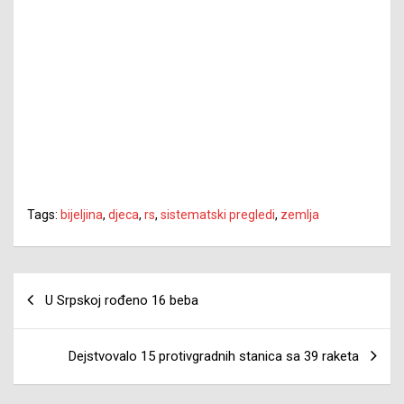
Tags:
bijeljina
,
djeca
,
rs
,
sistematski pregledi
,
zemlja
Navigacija
U Srpskoj rođeno 16 beba
članaka
Dejstvovalo 15 protivgradnih stanica sa 39 raketa