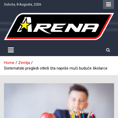
Skip
Subota, 8 Augusta, 2026
to
content
Provjereno. Tačno. Objektivno.
NTV Arena
Home
Zemlja
Sistematski pregledi otkrili šta najviše muči buduće školarce