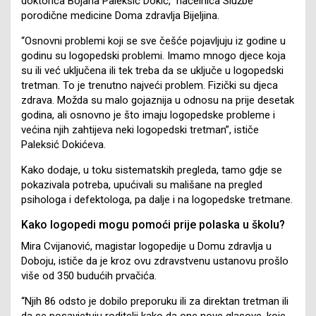
doktorica Bojana Paleksić Dokić, načelnica Službe
porodične medicine Doma zdravlja Bijeljina.
“Osnovni problemi koji se sve češće pojavljuju iz godine u
godinu su logopedski problemi. Imamo mnogo djece koja
su ili već uključena ili tek treba da se uključe u logopedski
tretman. To je trenutno najveći problem. Fizički su djeca
zdrava. Možda su malo gojaznija u odnosu na prije desetak
godina, ali osnovno je što imaju logopedske probleme i
većina njih zahtijeva neki logopedski tretman”, ističe
Paleksić Dokićeva.
Kako dodaje, u toku sistematskih pregleda, tamo gdje se
pokazivala potreba, upućivali su mališane na pregled
psihologa i defektologa, pa dalje i na logopedske tretmane.
Kako logopedi mogu pomoći prije polaska u školu?
Mira Cvijanović, magistar logopedije u Domu zdravlja u
Doboju, ističe da je kroz ovu zdravstvenu ustanovu prošlo
više od 350 budućih prvačića.
“Njih 86 odsto je dobilo preporuku ili za direktan tretman ili
da se posavjetuju roditelji kako da one nove glasove, koje