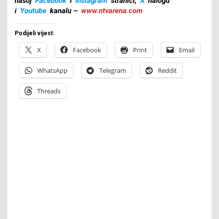
našoj
Facebook
i
Instagram
stranici,
X
nalogu
i
Youtube
kanalu –
www.ntvarena.com
Podijeli vijest:
X
Facebook
Print
Email
WhatsApp
Telegram
Reddit
Threads