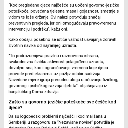
“Kod pregledane djece najčešće su uočeni govorno-jezičke
poteškoće, povećana tjelesna masa i gojaznost, smetnje s
vidom te loše držanje. Ovi nalazi potvrđuju značaj
preventivnih pregleda, jer oni omogućavaju pravovremenu
intervenciju i podršku”, kažu oni.
Kako dodaju, posebno se ističe važnost usvajanja zdravih
životnih navika od najranijeg uzrasta.
“To podrazumijeva pravilnu i raznovrsnu ishranu,
svakodnevnu fizičku aktivnost prilagođenu uzrastu,
dovoljno sna, kao i ograničavanje vremena koje djeca
provode pred ekranima, uz pažljiv odabir sadržaja.
Navedene mjere igraju presudnu ulogu u očuvanju fizičkog,
govornog i psihičkog razvoja djeteta”, objašnjavaju iz
banjalučkog Doma zdravlja.
Zašto su govorno-jezičke poteškoće sve češće kod
djece?
Da su logopedski problemi najčešći i kod mališana u
Semberiji, u razgovoru za “Nezavisne novine” potvrdila je