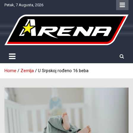
Skip
Petak, 7 Augusta, 2026
to
content
Provjereno. Tačno. Objektivno.
NTV Arena
Home
Zemlja
U Srpskoj rođeno 16 beba