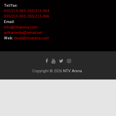
Tel/fax:
055/215-903;
055/215-904
055/215-905;
055/215-906
Email:
info@ntvarena.com
astramedia@telrad.net
Web:
desk@ntvarena.com
Copyright © 2026
NTV Arena