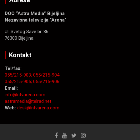
Adresa
DOO “Astra Media” Bijeljina
Nezavisna televizija “Arena”
Ul. Svetog Save br. 86.
76300 Bijeljina
Kontakt
Tel/fax:
055/215-903;
055/215-904
055/215-905;
055/215-906
Email:
info@ntvarena.com
astramedia@telrad.net
Web:
desk@ntvarena.com