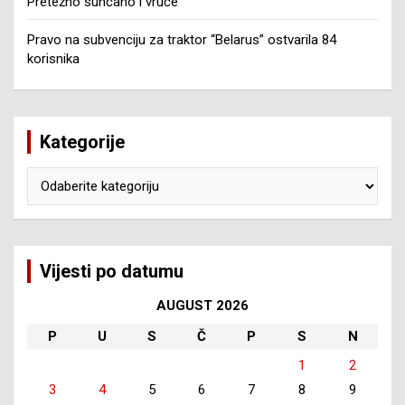
Pretežno sunčano i vruće
Pravo na subvenciju za traktor “Belarus” ostvarila 84
korisnika
Kategorije
Kategorije
Vijesti po datumu
AUGUST 2026
P
U
S
Č
P
S
N
1
2
3
4
5
6
7
8
9