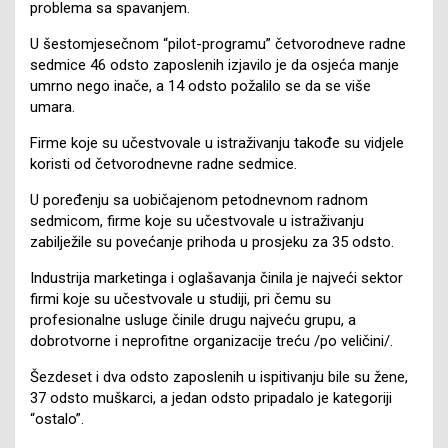
problema sa spavanjem.
U šestomjesečnom “pilot-programu” četvorodneve radne
sedmice 46 odsto zaposlenih izjavilo je da osjeća manje
umrno nego inače, a 14 odsto požalilo se da se više
umara.
Firme koje su učestvovale u istraživanju takođe su vidjele
koristi od četvorodnevne radne sedmice.
U poređenju sa uobičajenom petodnevnom radnom
sedmicom, firme koje su učestvovale u istraživanju
zabilježile su povećanje prihoda u prosjeku za 35 odsto.
Industrija marketinga i oglašavanja činila je najveći sektor
firmi koje su učestvovale u studiji, pri čemu su
profesionalne usluge činile drugu najveću grupu, a
dobrotvorne i neprofitne organizacije treću /po veličini/.
Šezdeset i dva odsto zaposlenih u ispitivanju bile su žene,
37 odsto muškarci, a jedan odsto pripadalo je kategoriji
“ostalo”.