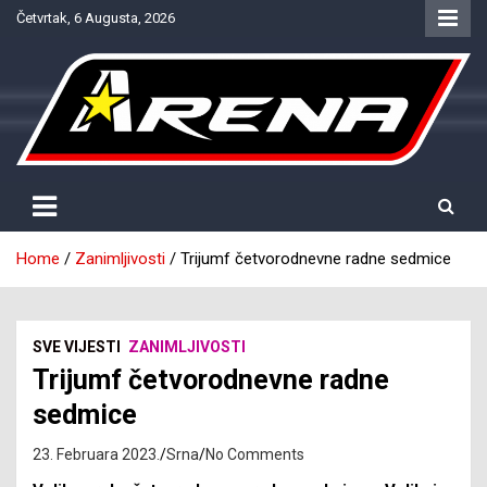
Skip
Četvrtak, 6 Augusta, 2026
to
content
Provjereno. Tačno. Objektivno.
NTV Arena
Home
Zanimljivosti
Trijumf četvorodnevne radne sedmice
SVE VIJESTI
ZANIMLJIVOSTI
Trijumf četvorodnevne radne
sedmice
23. Februara 2023.
Srna
No Comments