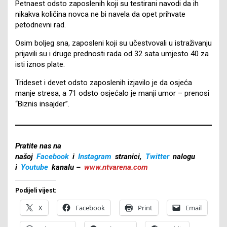
Petnaest odsto zaposlenih koji su testirani navodi da ih
nikakva količina novca ne bi navela da opet prihvate
petodnevni rad.
Osim boljeg sna, zaposleni koji su učestvovali u istraživanju
prijavili su i druge prednosti rada od 32 sata umjesto 40 za
isti iznos plate.
Trideset i devet odsto zaposlenih izjavilo je da osjeća
manje stresa, a 71 odsto osjećalo je manji umor – prenosi
“Biznis insajder”.
Pratite nas na
našoj
Facebook
i
Instagram
stranici,
Twitter
nalogu
i
Youtube
kanalu –
www.ntvarena.com
Podijeli vijest:
X
Facebook
Print
Email