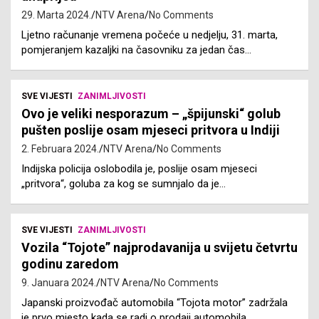
29. Marta 2024.
NTV Arena
No Comments
Ljetno računanje vremena počeće u nedjelju, 31. marta,
pomjeranjem kazaljki na časovniku za jedan čas…
SVE VIJESTI
ZANIMLJIVOSTI
Ovo je veliki nesporazum – „špijunski“ golub
pušten poslije osam mjeseci pritvora u Indiji
2. Februara 2024.
NTV Arena
No Comments
Indijska policija oslobodila je, poslije osam mjeseci
„pritvora“, goluba za kog se sumnjalo da je…
SVE VIJESTI
ZANIMLJIVOSTI
Vozila “Tojote” najprodavanija u svijetu četvrtu
godinu zaredom
9. Januara 2024.
NTV Arena
No Comments
Japanski proizvođač automobila “Tojota motor” zadržala
je prvo mjesto kada se radi o prodaji automobila…