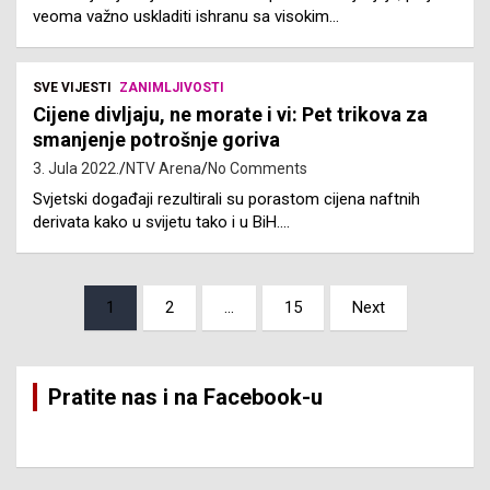
veoma važno uskladiti ishranu sa visokim…
SVE VIJESTI
ZANIMLJIVOSTI
Cijene divljaju, ne morate i vi: Pet trikova za
smanjenje potrošnje goriva
3. Jula 2022.
NTV Arena
No Comments
Svjetski događaji rezultirali su porastom cijena naftnih
derivata kako u svijetu tako i u BiH.…
Posts
1
2
…
15
Next
pagination
Pratite nas i na Facebook-u