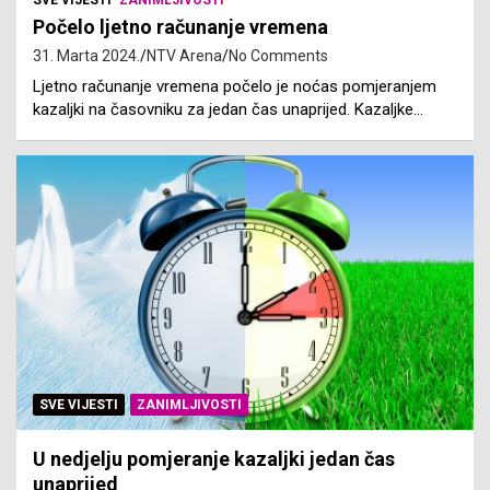
SVE VIJESTI
ZANIMLJIVOSTI
Počelo ljetno računanje vremena
31. Marta 2024.
NTV Arena
No Comments
Ljetno računanje vremena počelo je noćas pomjeranjem
kazaljki na časovniku za jedan čas unaprijed. Kazaljke…
SVE VIJESTI
ZANIMLJIVOSTI
U nedjelju pomjeranje kazaljki jedan čas
unaprijed