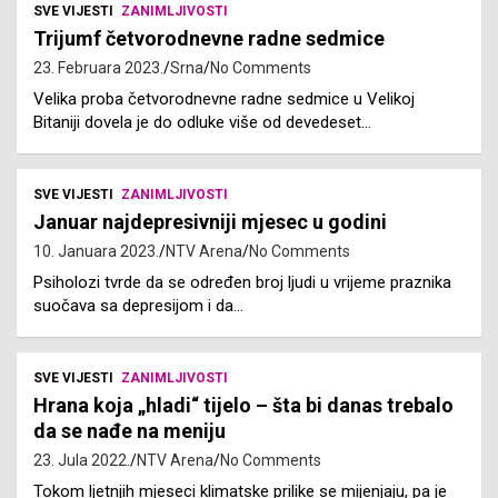
SVE VIJESTI
ZANIMLJIVOSTI
Trijumf četvorodnevne radne sedmice
23. Februara 2023.
Srna
No Comments
Velika proba četvorodnevne radne sedmice u Velikoj
Bitaniji dovela je do odluke više od devedeset…
SVE VIJESTI
ZANIMLJIVOSTI
Januar najdepresivniji mjesec u godini
10. Januara 2023.
NTV Arena
No Comments
Psiholozi tvrde da se određen broj ljudi u vrijeme praznika
suočava sa depresijom i da…
SVE VIJESTI
ZANIMLJIVOSTI
Hrana koja „hladi“ tijelo – šta bi danas trebalo
da se nađe na meniju
23. Jula 2022.
NTV Arena
No Comments
Tokom ljetnjih mjeseci klimatske prilike se mijenjaju, pa je