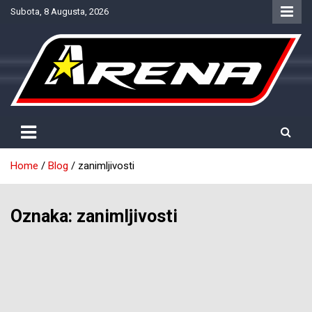
Skip
Subota, 8 Augusta, 2026
to
content
Provjereno. Tačno. Objektivno.
NTV Arena
Home
Blog
zanimljivosti
Oznaka:
zanimljivosti