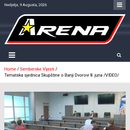
Skip
Nedjelja, 9 Augusta, 2026
to
content
Provjereno. Tačno. Objektivno.
NTV Arena
Home
Semberske Vijesti
Tematska sjednica Skupštine o Banji Dvorovi 8. juna /VIDEO/