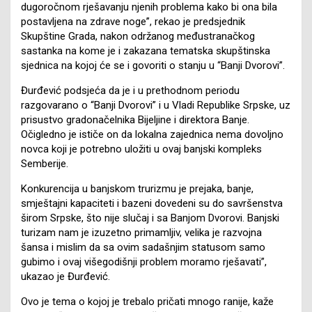
dugoročnom rješavanju njenih problema kako bi ona bila
postavljena na zdrave noge”, rekao je predsjednik
Skupštine Grada, nakon održanog međustranačkog
sastanka na kome je i zakazana tematska skupštinska
sjednica na kojoj će se i govoriti o stanju u “Banji Dvorovi”.
Đurđević podsjeća da je i u prethodnom periodu
razgovarano o “Banji Dvorovi” i u Vladi Republike Srpske, uz
prisustvo gradonačelnika Bijeljine i direktora Banje.
Očigledno je ističe on da lokalna zajednica nema dovoljno
novca koji je potrebno uložiti u ovaj banjski kompleks
Semberije.
Konkurencija u banjskom trurizmu je prejaka, banje,
smještajni kapaciteti i bazeni dovedeni su do savršenstva
širom Srpske, što nije slučaj i sa Banjom Dvorovi. Banjski
turizam nam je izuzetno primamljiv, velika je razvojna
šansa i mislim da sa ovim sadašnjim statusom samo
gubimo i ovaj višegodišnji problem moramo rješavati”,
ukazao je Đurđević.
Ovo je tema o kojoj je trebalo pričati mnogo ranije, kaže