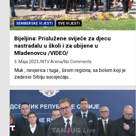
SEMBERSKE VIJESTI
SVE VIJESTI
Bijeljina: Prislužene svijeće za djecu
nastradalu u školi i za ubijene u
Mladenovcu /VIDEO/
5. Maja 2023.
NTV Arena
No Comments
Muk , nevjerica i tuga , širom regiona, sa bolom koji je
zadesio Srbiju suosjećaju…