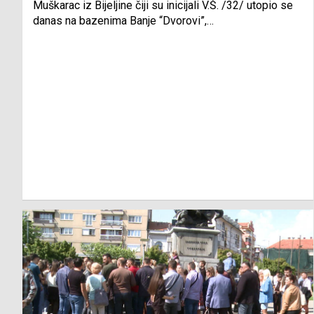
Muškarac iz Bijeljine čiji su inicijali V.Š. /32/ utopio se
danas na bazenima Banje “Dvorovi”,…