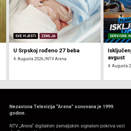
SERVISNE INFORMACIJE
SERVISNE I
Isključenja vode – utorak 4.
Isključen
avgust
4. avgust
4. Augusta 2026.
NTV Arena
4. Augusta 
Nezavisna Televizija “Arena” osnovana je 1999.
godine.
NTV „Arena“ digitalnim zemaljskim signalom pokriva veći