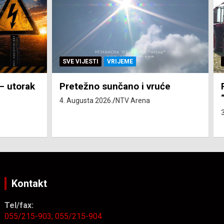
SVE VIJESTI
ZEMLJA
će
Pravo na subvenciju za traktor
“Belarus” ostvarila 84 korisnika
3. Augusta 2026.
NTV Arena
Kontakt
Tel/fax:
055/215-903;
055/215-904