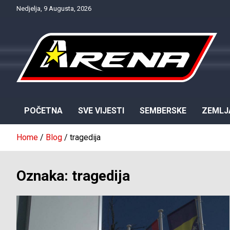
Skip
Nedjelja, 9 Augusta, 2026
to
content
Provjereno. Tačno. Objektivno.
NTV Arena
POČETNA
SVE VIJESTI
SEMBERSKE
ZEMLJ
Home
Blog
tragedija
Oznaka:
tragedija