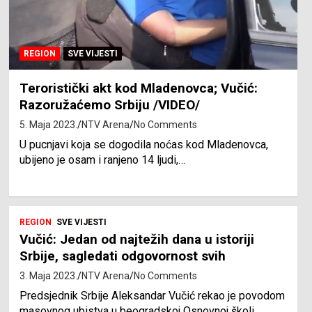
REGION
SVE VIJESTI
Teroristički akt kod Mladenovca; Vučić:
Razoružaćemo Srbiju /VIDEO/
5. Maja 2023.
NTV Arena
No Comments
U pucnjavi koja se dogodila noćas kod Mladenovca,
ubijeno je osam i ranjeno 14 ljudi,…
REGION
SVE VIJESTI
Vučić: Jedan od najtežih dana u istoriji
Srbije, sagledati odgovornost svih
3. Maja 2023.
NTV Arena
No Comments
Predsjednik Srbije Aleksandar Vučić rekao je povodom
masovnog ubistva u beogradskoj Osnovnoj školi