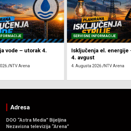
NFORMACIJE
SVE VIJESTI
VRIJEME
ja el. energije – utorak
Pretežno sunčano i vru
4. Augusta 2026.
NTV Arena
2026.
NTV Arena
Adresa
DOO “Astra Media” Bijeljina
Nezavisna televizija “Arena”