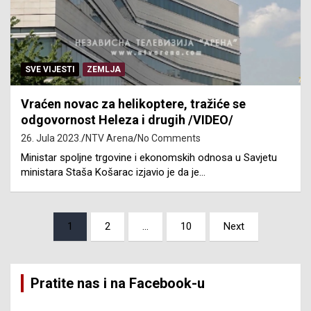
SVE VIJESTI
ZEMLJA
Vraćen novac za helikoptere, tražiće se
odgovornost Heleza i drugih /VIDEO/
26. Jula 2023.
NTV Arena
No Comments
Ministar spoljne trgovine i ekonomskih odnosa u Savjetu
ministara Staša Košarac izjavio je da je…
Posts
1
2
…
10
Next
pagination
Pratite nas i na Facebook-u