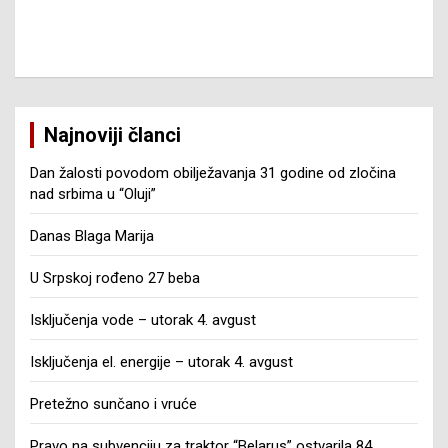
Najnoviji članci
Dan žalosti povodom obilježavanja 31 godine od zločina
nad srbima u “Oluji”
Danas Blaga Marija
U Srpskoj rođeno 27 beba
Isključenja vode – utorak 4. avgust
Isključenja el. energije – utorak 4. avgust
Pretežno sunčano i vruće
Pravo na subvenciju za traktor “Belarus” ostvarila 84