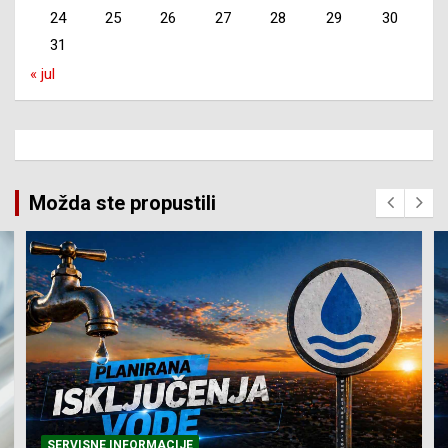
24
25
26
27
28
29
30
31
« jul
Možda ste propustili
SERVISNE INFORMACIJE