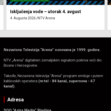
Isključenja vode – utorak 4. avgust
4. Augusta 2026.
NTV Arena
Nezavisna Televizija “Arena” osnovana je 1999. godine.
NTV „Arena“ digitalnim zemaljskim signalom pokriva veći dio
Bosne i Hercegovine.
Takođe, Nezavisna televizija “Arena” program emituje i putem
kablovskih operatera
(m:tel - 84 kanal, supernova - 67
kanal).
Adresa
DOO “Astra Media” Bijeljina