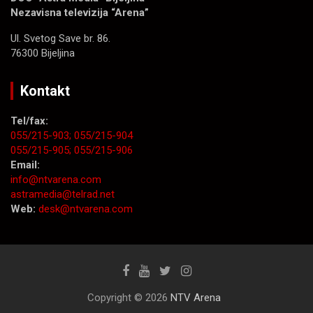
Nezavisna televizija “Arena”
Ul. Svetog Save br. 86.
76300 Bijeljina
Kontakt
Tel/fax:
055/215-903;
055/215-904
055/215-905;
055/215-906
Email:
info@ntvarena.com
astramedia@telrad.net
Web:
desk@ntvarena.com
Copyright © 2026
NTV Arena