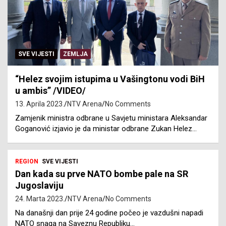
SVE VIJESTI
ZEMLJA
“Helez svojim istupima u Vašingtonu vodi BiH
u ambis” /VIDEO/
13. Aprila 2023.
NTV Arena
No Comments
Zamjenik ministra odbrane u Savjetu ministara Aleksandar
Goganović izjavio je da ministar odbrane Zukan Helez…
REGION
SVE VIJESTI
Dan kada su prve NATO bombe pale na SR
Jugoslaviju
24. Marta 2023.
NTV Arena
No Comments
Na današnji dan prije 24 godine počeo je vazdušni napadi
NATO snaga na Saveznu Republiku…