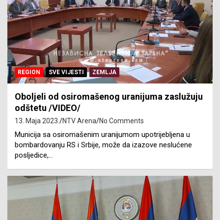
REGION
SVE VIJESTI
ZEMLJA
Oboljeli od osiromašenog uranijuma zaslužuju
odštetu /VIDEO/
13. Maja 2023.
NTV Arena
No Comments
Municija sa osiromašenim uranijumom upotrijebljena u
bombardovanju RS i Srbije, može da izazove neslućene
posljedice,…