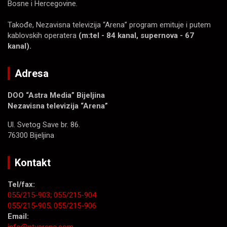
Bosne i Hercegovine.
Takođe, Nezavisna televizija “Arena” program emituje i putem
kablovskih operatera
(m:tel - 84 kanal, supernova - 67
kanal).
Adresa
DOO “Astra Media” Bijeljina
Nezavisna televizija “Arena”
Ul. Svetog Save br. 86.
76300 Bijeljina
Kontakt
Tel/fax:
055/215-903;
055/215-904
055/215-905;
055/215-906
Email: