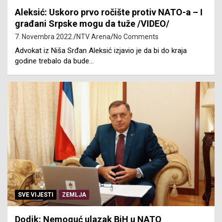
Aleksić: Uskoro prvo ročište protiv NATO-a – I
građani Srpske mogu da tuže /VIDEO/
7. Novembra 2022.
NTV Arena
No Comments
Advokat iz Niša Srđan Aleksić izjavio je da bi do kraja
godine trebalo da bude…
SVE VIJESTI
ZEMLJA
Dodik: Nemoguć ulazak BiH u NATO