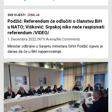
SVE VIJESTI
ZEMLJA
Podžić: Referendum će odlučiti o članstvu BiH
u NATO; Višković: Srpskoj niko neće raspisivati
referendum /VIDEO/
1. Decembra 2022.
NTV Arena
No Comments
Ministar odbrane u Savjetu ministara Sifet Podžić izjavio je
danas da će u BiH najvjerovatnije…