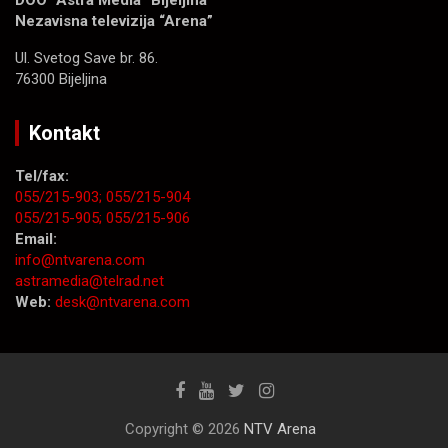
Nezavisna televizija “Arena”
Ul. Svetog Save br. 86.
76300 Bijeljina
Kontakt
Tel/fax:
055/215-903;
055/215-904
055/215-905;
055/215-906
Email:
info@ntvarena.com
astramedia@telrad.net
Web:
desk@ntvarena.com
Copyright © 2026
NTV Arena