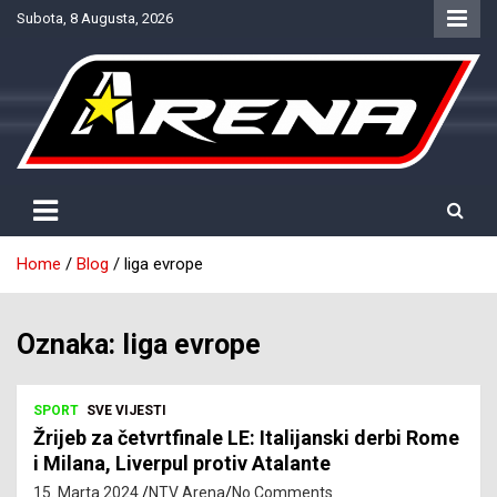
Skip
Subota, 8 Augusta, 2026
to
content
Provjereno. Tačno. Objektivno.
NTV Arena
Home
Blog
liga evrope
Oznaka:
liga evrope
SPORT
SVE VIJESTI
Žrijeb za četvrtfinale LE: Italijanski derbi Rome
i Milana, Liverpul protiv Atalante
15. Marta 2024.
NTV Arena
No Comments