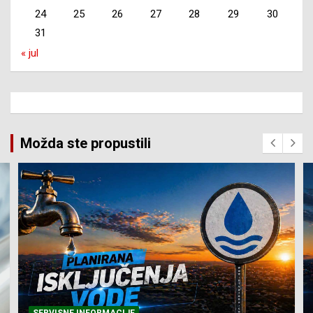
24
25
26
27
28
29
30
31
« jul
Možda ste propustili
SERVISNE INFORMACIJE