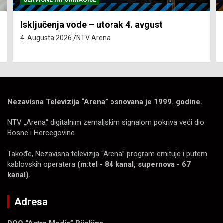
Isključenja vode – utorak 4. avgust
4. Augusta 2026.
NTV Arena
Nezavisna Televizija “Arena” osnovana je 1999. godine.
NTV „Arena“ digitalnim zemaljskim signalom pokriva veći dio
Bosne i Hercegovine.
Takođe, Nezavisna televizija “Arena” program emituje i putem
kablovskih operatera
(m:tel - 84 kanal, supernova - 67
kanal).
Adresa
DOO “Astra Media” Bijeljina