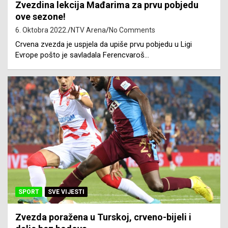
Zvezdina lekcija Mađarima za prvu pobjedu
ove sezone!
6. Oktobra 2022.
NTV Arena
No Comments
Crvena zvezda je uspjela da upiše prvu pobjedu u Ligi
Evrope pošto je savladala Ferencvaroš…
SPORT
SVE VIJESTI
Zvezda poražena u Turskoj, crveno-bijeli i