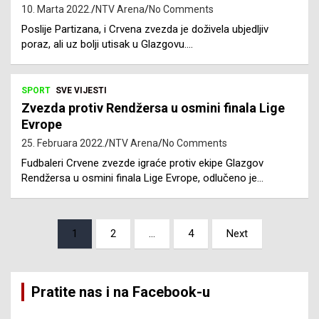
10. Marta 2022.
NTV Arena
No Comments
Poslije Partizana, i Crvena zvezda je doživela ubjedljiv
poraz, ali uz bolji utisak u Glazgovu.…
SPORT
SVE VIJESTI
Zvezda protiv Rendžersa u osmini finala Lige
Evrope
25. Februara 2022.
NTV Arena
No Comments
Fudbaleri Crvene zvezde igraće protiv ekipe Glazgov
Rendžersa u osmini finala Lige Evrope, odlučeno je…
Posts
1
2
…
4
Next
pagination
Pratite nas i na Facebook-u