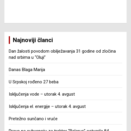
Najnoviji članci
Dan žalosti povodom obilježavanja 31 godine od zločina
nad srbima u “Oluji”
Danas Blaga Marija
U Srpskoj rođeno 27 beba
Isključenja vode – utorak 4. avgust
Isključenja el. energije – utorak 4. avgust
Pretežno sunčano i vruće
Pravo na subvenciju za traktor “Belarus” ostvarila 84