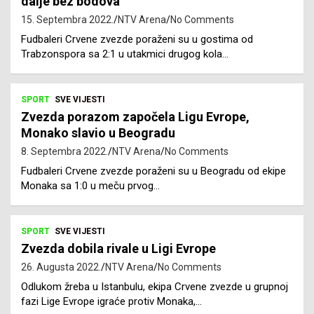
dalje bez bodova
15. Septembra 2022.
NTV Arena
No Comments
Fudbaleri Crvene zvezde poraženi su u gostima od
Trabzonspora sa 2:1 u utakmici drugog kola…
SPORT
SVE VIJESTI
Zvezda porazom započela Ligu Evrope,
Monako slavio u Beogradu
8. Septembra 2022.
NTV Arena
No Comments
Fudbaleri Crvene zvezde poraženi su u Beogradu od ekipe
Monaka sa 1:0 u meču prvog…
SPORT
SVE VIJESTI
Zvezda dobila rivale u Ligi Evrope
26. Augusta 2022.
NTV Arena
No Comments
Odlukom žreba u Istanbulu, ekipa Crvene zvezde u grupnoj
fazi Lige Evrope igraće protiv Monaka,…