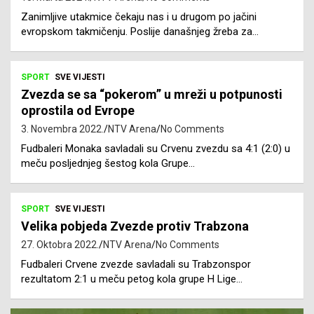
Zanimljive utakmice čekaju nas i u drugom po jačini
evropskom takmičenju. Poslije današnjeg žreba za…
SPORT
SVE VIJESTI
Zvezda se sa “pokerom” u mreži u potpunosti
oprostila od Evrope
3. Novembra 2022.
NTV Arena
No Comments
Fudbaleri Monaka savladali su Crvenu zvezdu sa 4:1 (2:0) u
meču posljednjeg šestog kola Grupe…
SPORT
SVE VIJESTI
Velika pobjeda Zvezde protiv Trabzona
27. Oktobra 2022.
NTV Arena
No Comments
Fudbaleri Crvene zvezde savladali su Trabzonspor
rezultatom 2:1 u meču petog kola grupe H Lige…