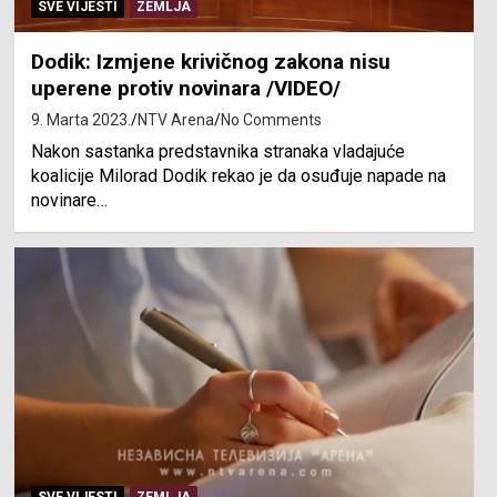
SVE VIJESTI
ZEMLJA
Dodik: Izmjene krivičnog zakona nisu
uperene protiv novinara /VIDEO/
9. Marta 2023.
NTV Arena
No Comments
Nakon sastanka predstavnika stranaka vladajuće
koalicije Milorad Dodik rekao je da osuđuje napade na
novinare…