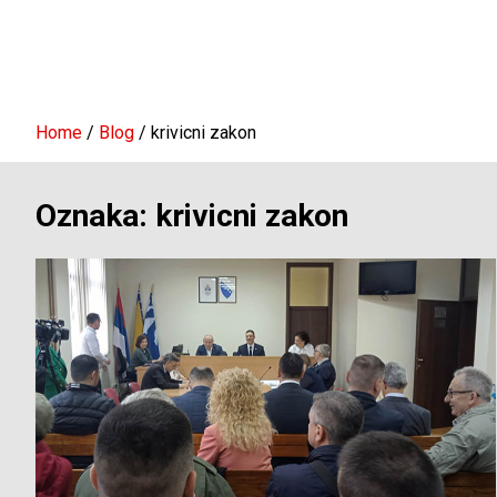
Home
Blog
krivicni zakon
Oznaka:
krivicni zakon