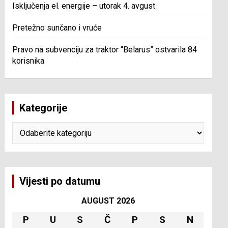
Isključenja el. energije – utorak 4. avgust
Pretežno sunčano i vruće
Pravo na subvenciju za traktor “Belarus” ostvarila 84
korisnika
Kategorije
Kategorije
Vijesti po datumu
AUGUST 2026
P
U
S
Č
P
S
N