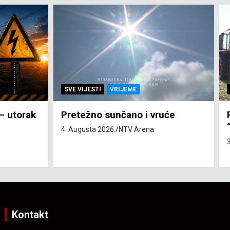
SVE VIJESTI
ZEMLJA
će
Pravo na subvenciju za traktor
“Belarus” ostvarila 84 korisnika
3. Augusta 2026.
NTV Arena
Kontakt