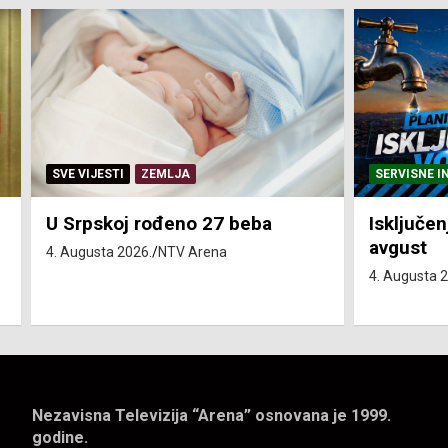
SERVISNE INFORMACIJE
SERVISNE I
Isključenja vode – utorak 4.
Isključen
avgust
4. avgust
4. Augusta 2026.
NTV Arena
4. Augusta 
Nezavisna Televizija “Arena” osnovana je 1999.
godine.