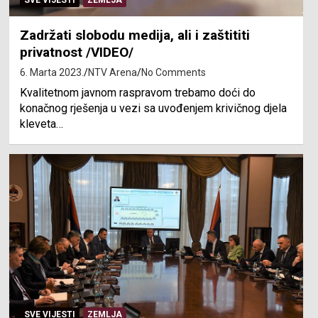
SVE VIJESTI
ZEMLJA
Zadržati slobodu medija, ali i zaštititi
privatnost /VIDEO/
6. Marta 2023.
NTV Arena
No Comments
Kvalitetnom javnom raspravom trebamo doći do
konačnog rješenja u vezi sa uvođenjem krivičnog djela
kleveta…
SVE VIJESTI
ZEMLJA