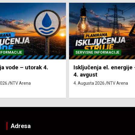
NFORMACIJE
SVE VIJESTI
VRIJEME
ja el. energije – utorak
Pretežno sunčano i vru
4. Augusta 2026.
NTV Arena
2026.
NTV Arena
Adresa