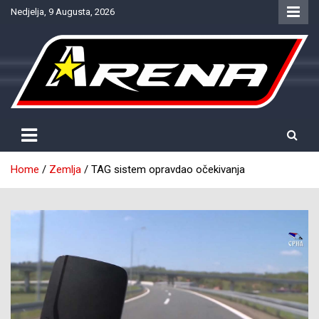
Skip
Nedjelja, 9 Augusta, 2026
to
content
Provjereno. Tačno. Objektivno.
NTV Arena
Home
Zemlja
TAG sistem opravdao očekivanja