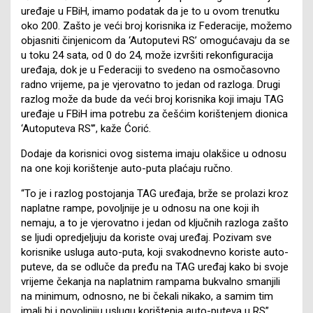
uređaje u FBiH, imamo podatak da je to u ovom trenutku
oko 200. Zašto je veći broj korisnika iz Federacije, možemo
objasniti činjenicom da ‘Autoputevi RS’ omogućavaju da se
u toku 24 sata, od 0 do 24, može izvršiti rekonfiguracija
uređaja, dok je u Federaciji to svedeno na osmočasovno
radno vrijeme, pa je vjerovatno to jedan od razloga. Drugi
razlog može da bude da veći broj korisnika koji imaju TAG
uređaje u FBiH ima potrebu za češćim korištenjem dionica
‘Autoputeva RS'”, kaže Ćorić.
Dodaje da korisnici ovog sistema imaju olakšice u odnosu
na one koji korištenje auto-puta plaćaju ručno.
“To je i razlog postojanja TAG uređaja, brže se prolazi kroz
naplatne rampe, povoljnije je u odnosu na one koji ih
nemaju, a to je vjerovatno i jedan od ključnih razloga zašto
se ljudi opredjeljuju da koriste ovaj uređaj. Pozivam sve
korisnike usluga auto-puta, koji svakodnevno koriste auto-
puteve, da se odluče da pređu na TAG uređaj kako bi svoje
vrijeme čekanja na naplatnim rampama bukvalno smanjili
na minimum, odnosno, ne bi čekali nikako, a samim tim
imali bi i povoljniju uslugu korištenja auto-puteva u RS”,