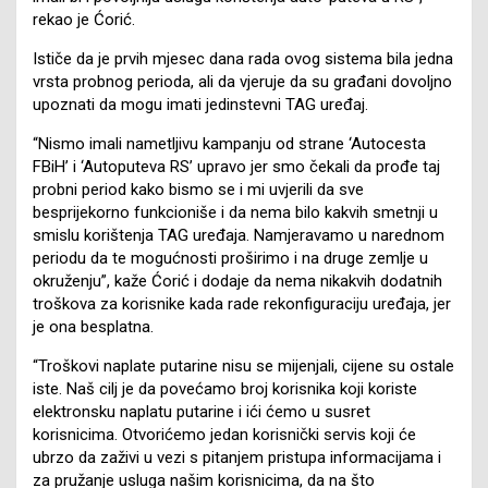
rekao je Ćorić.
Ističe da je prvih mjesec dana rada ovog sistema bila jedna
vrsta probnog perioda, ali da vjeruje da su građani dovoljno
upoznati da mogu imati jedinstevni TAG uređaj.
“Nismo imali nametljivu kampanju od strane ‘Autocesta
FBiH’ i ‘Autoputeva RS’ upravo jer smo čekali da prođe taj
probni period kako bismo se i mi uvjerili da sve
besprijekorno funkcioniše i da nema bilo kakvih smetnji u
smislu korištenja TAG uređaja. Namjeravamo u narednom
periodu da te mogućnosti proširimo i na druge zemlje u
okruženju”, kaže Ćorić i dodaje da nema nikakvih dodatnih
troškova za korisnike kada rade rekonfiguraciju uređaja, jer
je ona besplatna.
“Troškovi naplate putarine nisu se mijenjali, cijene su ostale
iste. Naš cilj je da povećamo broj korisnika koji koriste
elektronsku naplatu putarine i ići ćemo u susret
korisnicima. Otvorićemo jedan korisnički servis koji će
ubrzo da zaživi u vezi s pitanjem pristupa informacijama i
za pružanje usluga našim korisnicima, da na što