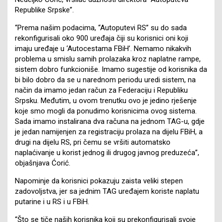
Republike Srpske”.
“Prema našim podacima, “Autoputevi RS” su do sada
rekonfigurisali oko 900 uređaja čiji su korisnici oni koji
imaju uređaje u ‘Autocestama FBiH’. Nemamo nikakvih
problema u smislu samih prolazaka kroz naplatne rampe,
sistem dobro funkcioniše. Imamo sugestije od korisnika da
bi bilo dobro da se u narednom periodu uredi sistem, na
način da imamo jedan račun za Federaciju i Republiku
Srpsku. Međutim, u ovom trenutku ovo je jedino rješenje
koje smo mogli da ponudimo korisnicima ovog sistema.
Sada imamo instalirana dva računa na jednom TAG-u, gdje
je jedan namijenjen za registraciju prolaza na dijelu FBiH, a
drugi na dijelu RS, pri čemu se vršiti automatsko
naplaćivanje u korist jednog ili drugog javnog preduzeća”,
objašnjava Ćorić.
Napominje da korisnici pokazuju zaista veliki stepen
zadovoljstva, jer sa jednim TAG uređajem koriste naplatu
putarine i u RS i u FBiH.
“Što se tiče naših korisnika koji su prekonfigurisali svoje