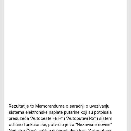
Rezultat je to Memoranduma o saradnji o uvezivanju
sistema elektronske naplate putarine koji su potpisala
preduzeća “Autoceste FBiH” i “Autoputevi RS” i sistem
odlično funkcioniše, potvrdio je za “Nezavisne novine”
Nedeljko Ćorić, vršilac dužnosti direktora “Autoputeva