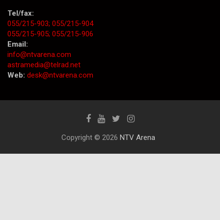
Tel/fax:
055/215-903;
055/215-904
055/215-905;
055/215-906
Email:
info@ntvarena.com
astramedia@telrad.net
Web:
desk@ntvarena.com
Copyright © 2026
NTV Arena