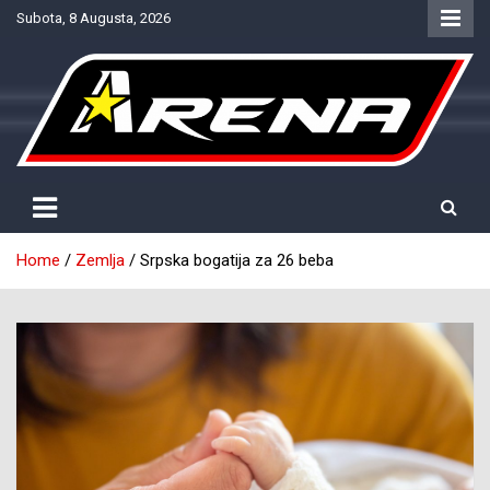
Skip
Subota, 8 Augusta, 2026
to
content
Provjereno. Tačno. Objektivno.
NTV Arena
Home
Zemlja
Srpska bogatija za 26 beba