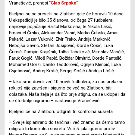
Vranešević, prenosi “
Glas Srpske
“.
Bijeljinci su se preselili na Zlatibor, gdje će boraviti 10 dana.
U ekspediciji je bilo 35 članova, od čega 27 fudbalera:
najnovije pojačanje Bartul Markovina, te Nikola Lakić,
Emanuel Črnko, Aleksandar Vasić, Marko Čubrilo, Amar
Pekarić, Lazar Vuković, Elvir Trako, Andrija Marković,
Nebojša Gavrić, Stefan Josipović, Đorđe Ćosić, Luka
Čumić, Damjan Krajišnik, Talha Tabaković, Miroslav Maričić,
Faruk Gogić, Miloš Papić, Božidar Dimitrić, Đorđe Pantelić,
Mohamed Gorzi, Danilo Teodorović, Ognjen Klenpić, Luka
Cvjetinović, Andrej Krstić, Sergej Đošić i Andrija Lošić.
– Iako smo doveli već 10 novih fudbalera, za nas prelazni
rok još nije završen i sigurno će već na Zlatiboru biti
dolazaka. Naša želja je da što prije stignu, da se uklope i da
se što bolje uigramo – nastavio je Vranešević.
Bijeljinci će na Zlatiboru odigrati tri kontrolna susreta.
– Sve je isplanirano do tančina i već znamo da ćemo tamo
odigrati tri kontrolna susreta. Već 5. jula igramo protiv
Novog Pazara, za 9. je dogovoren susret protiv Mladosti iz