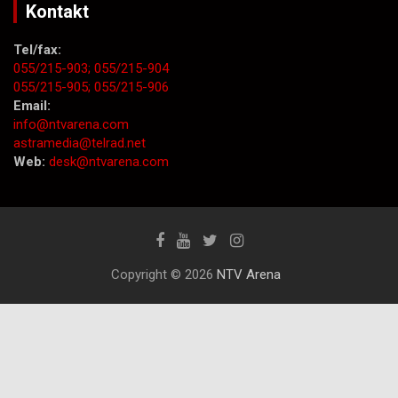
Kontakt
Tel/fax:
055/215-903;
055/215-904
055/215-905;
055/215-906
Email:
info@ntvarena.com
astramedia@telrad.net
Web:
desk@ntvarena.com
Copyright © 2026
NTV Arena