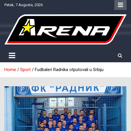
Skip
Petak, 7 Augusta, 2026
to
content
Provjereno. Tačno. Objektivno.
NTV Arena
Home
Sport
Fudbaleri Radnika otputovali u Srbiju