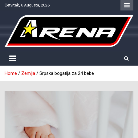
Skip
Četvrtak, 6 Augusta, 2026
to
content
Provjereno. Tačno. Objektivno.
NTV Arena
Home
Zemlja
Srpska bogatija za 24 bebe