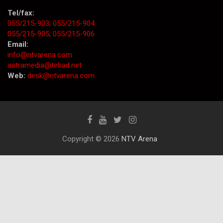
Tel/fax:
055/215-903;
055/215-904
055/215-905;
055/215-906
Email:
info@ntvarena.com
astramedia@telrad.net
Web:
desk@ntvarena.com
Copyright © 2026
NTV Arena