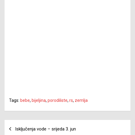
Tags:
bebe
,
bijeljina
,
porodiliste
,
rs
,
zemlja
Navigacija
Isključenja vode – srijeda 3. jun
članaka