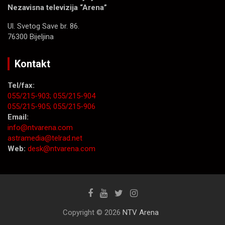
Nezavisna televizija “Arena”
Ul. Svetog Save br. 86.
76300 Bijeljina
Kontakt
Tel/fax:
055/215-903;
055/215-904
055/215-905;
055/215-906
Email:
info@ntvarena.com
astramedia@telrad.net
Web:
desk@ntvarena.com
Copyright © 2026
NTV Arena