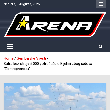
Skip
Nedjelja, 9 Augusta, 2026
to
content
Provjereno. Tačno. Objektivno.
NTV Arena
Home
Semberske Vijesti
Sutra bez struje 5.000 potrošača u Bijeljini zbog radova
“Elektroprenosa”