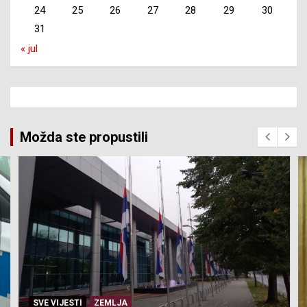
24
25
26
27
28
29
30
31
« jul
Možda ste propustili
SVE VIJESTI
ZEMLJA