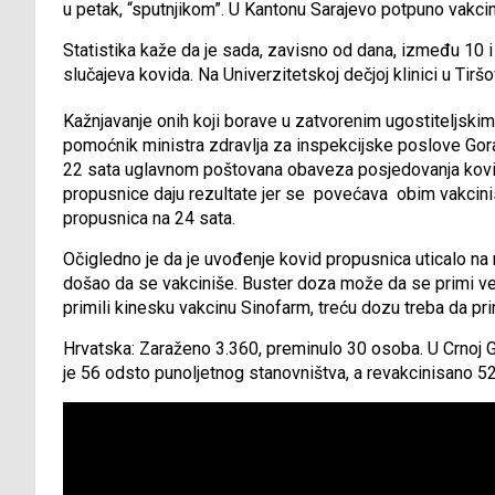
u petak, “sputnjikom”. U Kantonu Sarajevo potpuno vakci
Statistika kaže da je sada, zavisno od dana, između 10 i
slučajeva kovida. Na Univerzitetskoj dečjoj klinici u Tirš
Kažnjavanje onih koji borave u zatvorenim ugostiteljskim
pomoćnik ministra zdravlja za inspekcijske poslove Goran
22 sata uglavnom poštovana obaveza posjedovanja kovid
propusnice daju rezultate jer se povećava obim vakcinisa
propusnica na 24 sata.
Očigledno je da je uvođenje kovid propusnica uticalo na ml
došao da se vakciniše. Buster doza može da se primi već 
primili kinesku vakcinu Sinofarm, treću dozu treba da p
Hrvatska: Zaraženo 3.360, preminulo 30 osoba. U Crnoj 
je 56 odsto punoljetnog stanovništva, a revakcinisano 52