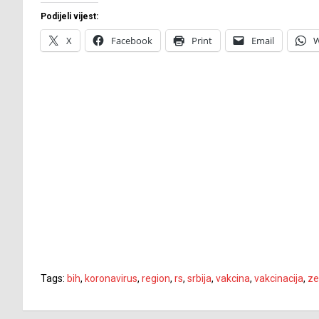
Podijeli vijest:
X
Facebook
Print
Email
W
Tags:
bih
,
koronavirus
,
region
,
rs
,
srbija
,
vakcina
,
vakcinacija
,
ze