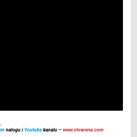
_
ter
nalogu i
Youtube
kanalu –
www.ntvarena.com