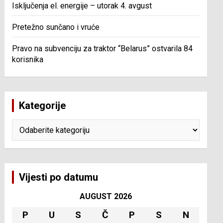
Isključenja el. energije – utorak 4. avgust
Pretežno sunčano i vruće
Pravo na subvenciju za traktor “Belarus” ostvarila 84
korisnika
Kategorije
Kategorije
Vijesti po datumu
AUGUST 2026
P
U
S
Č
P
S
N