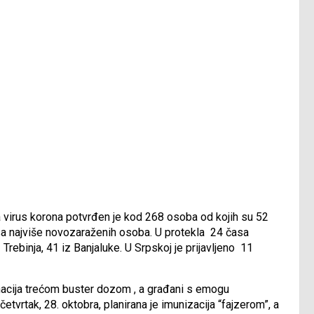
a virus korona potvrđen je kod 268 osoba od kojih su 52
 sa najviše novozaraženih osoba. U protekla 24 časa
Trebinja, 41 iz Banjaluke. U Srpskoj je prijavljeno 11
nacija trećom buster dozom , a građani s emogu
četvrtak, 28. oktobra, planirana je imunizacija “fajzerom”, a