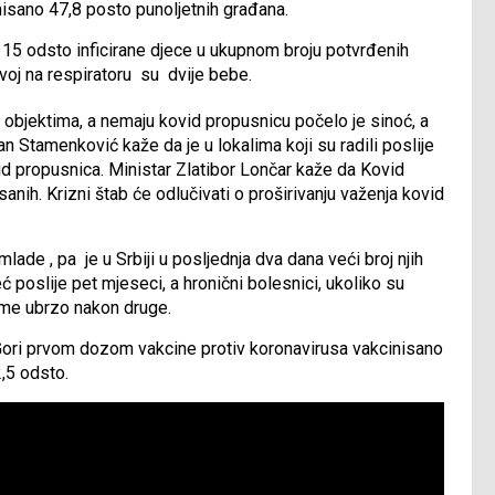
nisano 47,8 posto punoljetnih građana.
 15 odsto inficirane djece u ukupnom broju potvrđenih
ovoj na respiratoru su dvije bebe.
 objektima, a nemaju kovid propusnicu počelo je sinoć, a
 Stamenković kaže da je u lokalima koji su radili poslije
 propusnica. Ministar Zlatibor Lončar kaže da Kovid
nih. Krizni štab će odlučivati o proširivanju važenja kovid
ade , pa je u Srbiji u posljednja dva dana veći broj njih
poslije pet mjeseci, a hronični bolesnici, ukoliko su
rime ubrzo nakon druge.
Gori prvom dozom vakcine protiv koronavirusa vakcinisano
,5 odsto.