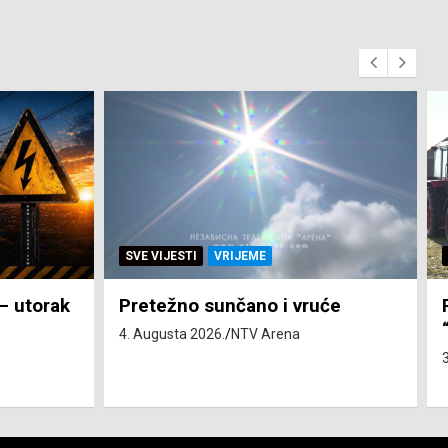
SVE VIJESTI
ZEMLJA
će
Pravo na subvenciju za traktor
“Belarus” ostvarila 84 korisnika
3. Augusta 2026.
NTV Arena