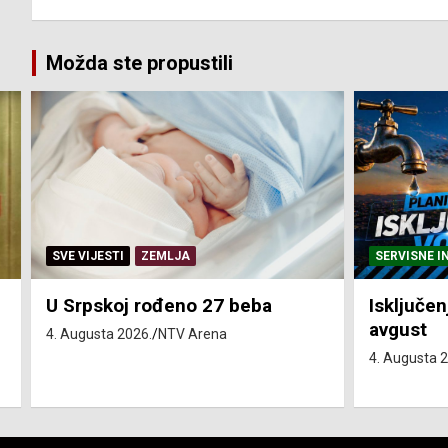
Možda ste propustili
SERVISNE INFORMACIJE
SERVISNE I
Isključenja vode – utorak 4.
Isključen
avgust
4. avgust
4. Augusta 2026.
NTV Arena
4. Augusta 