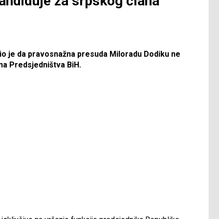
kandiduje za srpskog člana
vio je da pravosnažna presuda Miloradu Dodiku ne
na Predsjedništva BiH.