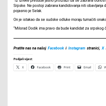
“Iz izreke presude jasno proizlazi da se zabrana odnosi 
Srpske. Ne postoji zabrana kandidovanja niti obavljanja dru
pojasnio je Selak.
On je istakao da se sudske odluke moraju tumačiti onako 
“Milorad Dodik ima pravo da bude kandidat za srpskog čl
Pratite nas na našoj
Facebook
i
Instagram
stranici,
X
Podijeli vijest:
X
Facebook
Print
Email
W