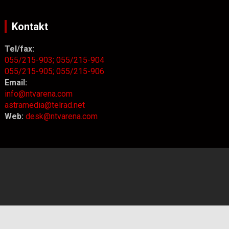
Kontakt
Tel/fax:
055/215-903;
055/215-904
055/215-905;
055/215-906
Email:
info@ntvarena.com
astramedia@telrad.net
Web:
desk@ntvarena.com