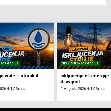
NFORMACIJE
SVE VIJESTI
VRIJEME
ja el. energije – utorak
Pretežno sunčano i vru
4. Augusta 2026.
NTV Arena
2026.
NTV Arena