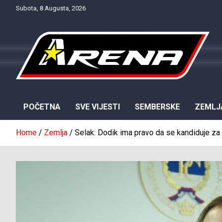
Skip
Subota, 8 Augusta, 2026
to
content
Provjereno. Tačno. Objektivno.
NTV Arena
POČETNA
SVE VIJESTI
SEMBERSKE
ZEMLJ
Home
Zemlja
Selak: Dodik ima pravo da se kandiduje za