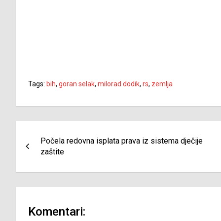
Tags:
bih
,
goran selak
,
milorad dodik
,
rs
,
zemlja
Navigacija
Počela redovna isplata prava iz sistema dječije
članaka
zaštite
Komentari: